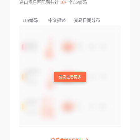
进口贸易匹配到共计
10+
个HS编码
HS编码
中文描述
交易日期分布
TOP
登录查看更多
查看全部HS编码