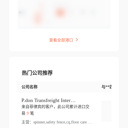
查看全部港口
热门公司推荐
公司名称
与**匹配交易
P.don Transfreight International
来自菲律宾的客户，此公司累计进口交
登录
9
易
笔
主营：
spinner,safety fence,cq,floor care machine,cargo,welded steel,web,essential,ratchet tie down,contact email,creatine monohydrate,x 50,bag,paper cups lid,erti,500 c,plush toy,steel wire,webbing,otr tyre,s8,food packaging,edmonton,quad,pc,floor cleaner,carton paper cup,wood pack,auto par,bar chair,oven,fitness products,leisure chair,canada,bicycle,rovin,pickup truck,rat,cover,carton,plastic lid,battery,ride on car,oil gas well,hat,pet cage,n tr,ionic,shoes tel,acrylic bathtub,microvit,fans,lumen,wheels,gin,tdr,tpo,llysine,hot,bur,bonnell spring,g class,dumbbell,condenser,s5,cleaner vacuum,d fence,board,wood,promi,swir,ail,orchard,mattres,cash,microfiber bathrobe,vacuum cleaner floor,access door,pad,wood packing,carton toy,gas well,cotton,freight prepaid,sga,heat exchange,mat,psn,al em,glc,lifting table,cod,plastic shell,wire po,foam,ladies knitted dress,rim,a1,roller,spare part,t 80,waterproof terminal,barbell set,vehicle,bicycle tire,go game,led light,computer chair,block mesh,stainless steel,ape,steel wire rope,carton paper box,ladies knitted pullover,threonine feed grade,electrical appliance,eyebolt,casing,rubber duck,ball,8 port,pet bottle,box steel,scaffolding parts,packing material,na e,polyester knit,blouse,d jack,vacuum flask,lip,aite,fruit plate,steel frame,sealing,mesh,s14,textile,office chair,pendant light,jet,bar stool,furniture,aluminium,wallet,carton pot,tool box,brand new tire,brightway,tria,strea,prop,fishing products,car bumper,butter,fog lamp cover,yofc,tableware,plastic,plastic bottle spray,fireplace,natural stone products,t sp,pullover,aluminium pan,massage product,spotlight,finned tube bundle,table,wood stick,high pressure cleaner,auto part,welded wire mesh,chinese medicine,mater,tsc,sea,cable,glove,supplies,kelvin,sacom,hot dipped galvanized steel pipe,ring wire,pright,rush,ion,paper bag,ring,cup sleeve,oil,gmh,car step,cabinet,leisure table,ladies knit top,sol,electric bicycle,pera,feed grade,air purifier,stanc,storage box,no wooden,pdo,iu,aluminium sheet,k2,p1,s 50,dj,vacuum cleaner,nylon bag,insulat,power,cleaner,hpa,molded,control arm,import,octg,s 99,tablecloth,screw,flail mower,dining chair,l ap,butyl inner tube,ppo,20 sp,wire lock accessories,mattress fabric,kitchen,s7,frame,steel,carton plastic,ipm,electrical cabinet,wear strip,racks,brand tire,tin,packaging material,ys,anji,ceramics product,metal furniture,sebacic acid,umber,flap,ladies knitted,bun pan,chemical substance,lusin,country of origin,edt,unica,stainless steel wire,weld,dire,ai r,poncho,toy car,chemical,t code,s corporation,oem,chinese herb,fly,hydrochloride,ppe,grille,lifting,socks,lighting,ale,unit,hood,stud,aircool,s glass fiber,brass valve valve,tssu,cotton bag,aka,gh,slusher,sporting good,bar stools,n steel,nonwoven bag,essar,ladies knitted skirt,light mouse,drilling,spin bike,sling,insulation tubing,string wound filter cartridge,door frame,u post,optical fibre cable,glass,md,kumho,synthetic grass,shoes,cific,mobil,carton box,fence panel,new tire,chi