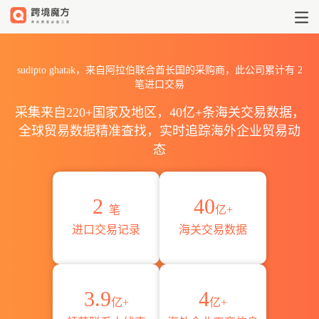
2026sudipto ghatak海关进
sudipto ghatak，来自阿拉伯联合酋长国的采购商，此公司累计有
2
笔进口交易
采集来自220+国家及地区，40亿+条海关交易数据，
全球贸易数据精准查找，实时追踪海外企业贸易动
态
2
40
笔
亿+
进口交易记录
海关交易数据
3.9
4
亿+
亿+