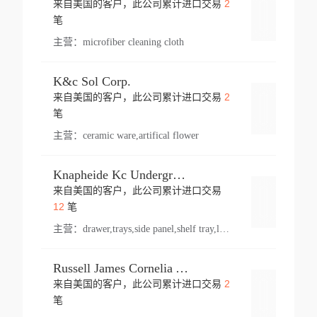
2
来自美国的客户，此公司累计进口交易
登录
笔
主营：
microfiber cleaning cloth
K&c Sol Corp.
2
来自美国的客户，此公司累计进口交易
登录
笔
主营：
ceramic ware,artifical flower
Knapheide Kc Underground
来自美国的客户，此公司累计进口交易
登录
12
笔
主营：
drawer,trays,side panel,shelf tray,lock drawer,panel,for vehicle,telescopic slide,drawer shelf,equipment,shelf,automotive part
Russell James Cornelia Arlington Va
2
来自美国的客户，此公司累计进口交易
登录
笔