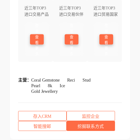
近三年TOP3
近三年TOP3
近三年TOP3
进口交易产品
进口交易伙伴
进口贸易国家
登
登
登
录
录
录
查
查
查
看
看
看
更
更
更
多
多
多
主营：
Coral Gemstone
Reci
Stud
Pearl
8k
Ice
Gold Jewellery
存入CRM
监控企业
智能搜邮
挖掘联系方式