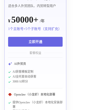
适合多人外贸团队、内贸转型用户
50000+
¥
/年
1个主账号+5个子账号（支持扩充）
立即开通
套餐权益
AI外贸员
AI获客模板定制
AI全托管自动获客
3000 AI积分
Openclaw（小龙虾）本地化部署
提供Openclaw（小龙虾）本地化安装部
署