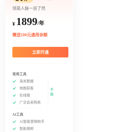
领英人脉一目了然
1899
/年
¥
赠送100元通用余额
立即开通
常用工具
海关数据
地图获客
不
限
在线搜
广交会采购商
AI工具
AI智能营销助手
智能搜邮