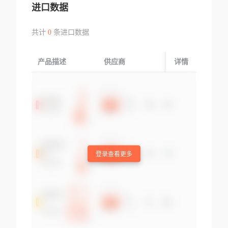
进口数据
共计
0
条进口数据
产品描述
供应商
起运国/地区
详情
登录查看更多