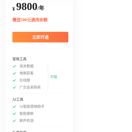
9800
/年
¥
赠送500元通用余额
立即开通
常用工具
海关数据
地图获客
不限
在线搜
广交会采购商
AI工具
AI智能营销助手
智能搜邮
邮件检测