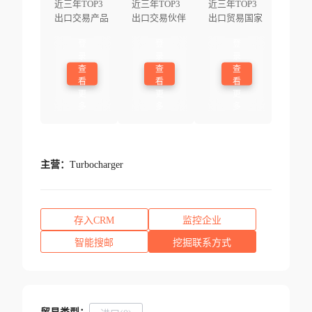
近三年TOP3
近三年TOP3
近三年TOP3
出口交易产品
出口交易伙伴
出口贸易国家
登
登
登
录
录
录
查
查
查
看
看
看
更
更
更
多
多
多
主营：
Turbocharger
存入CRM
监控企业
智能搜邮
挖掘联系方式