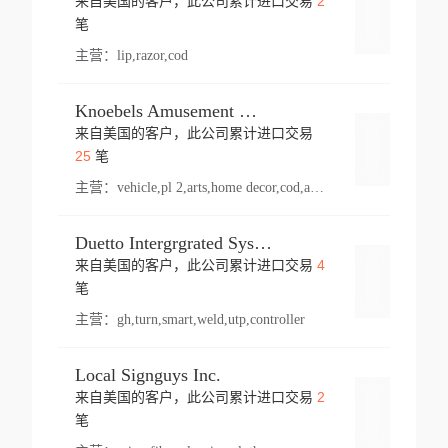
2
来自美国的客户，此公司累计进口交易
登录
笔
主营：
lip,razor,cod
Knoebels Amusement Resort
来自美国的客户，此公司累计进口交易
登录
25
笔
主营：
vehicle,pl 2,arts,home decor,cod,amusement ride,sea
Duetto Intergrgrated Systems Inc.
4
来自美国的客户，此公司累计进口交易
登录
笔
主营：
gh,turn,smart,weld,utp,controller
Local Signguys Inc.
2
来自美国的客户，此公司累计进口交易
登录
笔