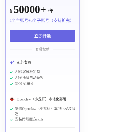
50000+
¥
/年
1个主账号+5个子账号（支持扩充）
立即开通
套餐权益
AI外贸员
AI获客模板定制
AI全托管自动获客
3000 AI积分
Openclaw（小龙虾）本地化部署
提供Openclaw（小龙虾）本地化安装部
署
安装跨境魔方skills