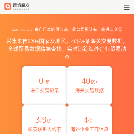
2026star bianca海关进出口
star bianca，来自日本的供应商，此公司累计有
-
笔进口交易
采集来自220+国家及地区，40亿+条海关交易数据，
全球贸易数据精准查找，实时追踪海外企业贸易动
态
0
40
笔
亿+
进口交易记录
海关交易数据
3.9
4
亿+
亿+
领英联系人线索
海外企业工商信息