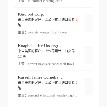
主营：
microfiber cleaning cloth
K&c Sol Corp.
2
来自美国的客户，此公司累计进口交易
登录
笔
主营：
ceramic ware,artifical flower
Knapheide Kc Underground
来自美国的客户，此公司累计进口交易
登录
12
笔
主营：
drawer,trays,side panel,shelf tray,lock drawer,panel,for vehicle,telescopic slide,drawer shelf,equipment,shelf,automotive part
Russell James Cornelia Arlington Va
2
来自美国的客户，此公司累计进口交易
登录
笔
主营：
personal effect,used household goods