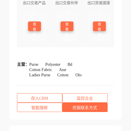
出口交易产品
出口交易伙伴
出口贸易国家
登
登
登
录
录
录
查
查
查
看
看
看
更
更
更
多
多
多
主营：
Purse
Polyester
Bd
Cotton Fabric
Assr
Ladies Purse
Cotton
Olo
存入CRM
监控企业
智能搜邮
挖掘联系方式