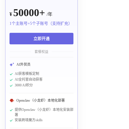
50000+
¥
/年
1个主账号+5个子账号（支持扩充）
立即开通
套餐权益
AI外贸员
AI获客模板定制
AI全托管自动获客
3000 AI积分
Openclaw（小龙虾）本地化部署
提供Openclaw（小龙虾）本地化安装部
署
安装跨境魔方skills