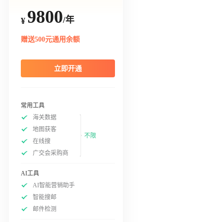
9800
/年
¥
赠送500元通用余额
立即开通
常用工具
海关数据
地图获客
不限
在线搜
广交会采购商
AI工具
AI智能营销助手
智能搜邮
邮件检测