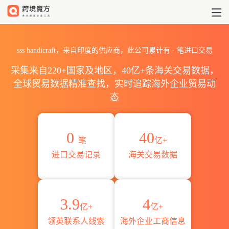
2026sss handicraft海关进
sss handicraft，来自印度的供应商，此公司累计有
-
笔进口交易
采集来自220+国家及地区，40亿+条海关交易数据，
全球贸易数据精准查找，实时追踪海外企业贸易动
态
0
40
笔
亿+
进口交易记录
海关交易数据
3.9
4
亿+
亿+
领英联系人线索
海外企业工商信息