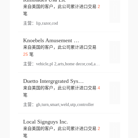
2
来自美国的客户，此公司累计进口交易
登录
笔
主营：
lip,razor,cod
Knoebels Amusement Resort
来自美国的客户，此公司累计进口交易
登录
25
笔
主营：
vehicle,pl 2,arts,home decor,cod,amusement ride,sea
Duetto Intergrgrated Systems Inc.
4
来自美国的客户，此公司累计进口交易
登录
笔
主营：
gh,turn,smart,weld,utp,controller
Local Signguys Inc.
2
来自美国的客户，此公司累计进口交易
登录
笔