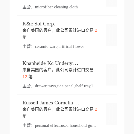
主营：
microfiber cleaning cloth
K&c Sol Corp.
2
来自美国的客户，此公司累计进口交易
登录
笔
主营：
ceramic ware,artifical flower
Knapheide Kc Underground
来自美国的客户，此公司累计进口交易
登录
12
笔
主营：
drawer,trays,side panel,shelf tray,lock drawer,panel,for vehicle,telescopic slide,drawer shelf,equipment,shelf,automotive part
Russell James Cornelia Arlington Va
2
来自美国的客户，此公司累计进口交易
登录
笔
主营：
personal effect,used household goods