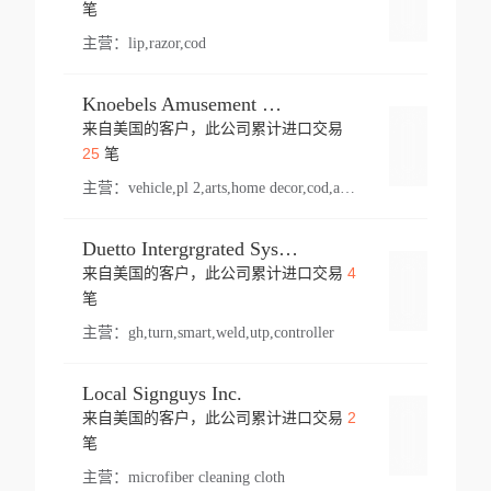
登录
笔
主营：
lip,razor,cod
Knoebels Amusement Resort
来自美国的客户，此公司累计进口交易
登录
25
笔
主营：
vehicle,pl 2,arts,home decor,cod,amusement ride,sea
Duetto Intergrgrated Systems Inc.
4
来自美国的客户，此公司累计进口交易
登录
笔
主营：
gh,turn,smart,weld,utp,controller
Local Signguys Inc.
2
来自美国的客户，此公司累计进口交易
登录
笔
主营：
microfiber cleaning cloth