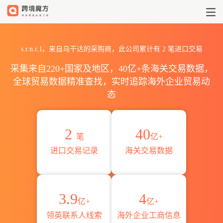
2026s.r.n.c.l海关进出口数据
s.r.n.c.l，来自乌干达的采购商，此公司累计有
2
笔进口交易
采集来自220+国家及地区，40亿+条海关交易数据，
全球贸易数据精准查找，实时追踪海外企业贸易动
态
2
40
笔
亿+
进口交易记录
海关交易数据
3.9
4
亿+
亿+
领英联系人线索
海外企业工商信息