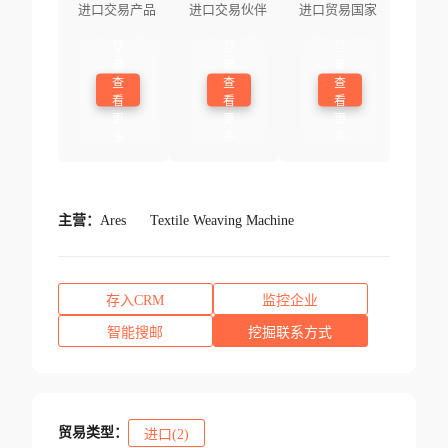
进口交易产品
进口交易伙伴
进口贸易国家
登
登
登
录
录
录
查
查
查
看
看
看
更
更
更
多
多
多
主营：
Ares
Textile Weaving Machine
存入CRM
监控企业
智能搜邮
挖掘联系方式
贸易类型：
进口(2)