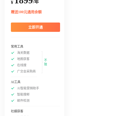
1899
/年
¥
赠送100元通用余额
立即开通
常用工具
海关数据
地图获客
不
限
在线搜
广交会采购商
AI工具
AI智能营销助手
智能搜邮
邮件检测
社媒获客