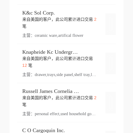
K&c Sol Corp.
2
来自美国的客户，此公司累计进口交易
登录
笔
主营：
ceramic ware,artifical flower
Knapheide Kc Underground
来自美国的客户，此公司累计进口交易
登录
12
笔
主营：
drawer,trays,side panel,shelf tray,lock drawer,panel,for vehicle,telescopic slide,drawer shelf,equipment,shelf,automotive part
Russell James Cornelia Arlington Va
2
来自美国的客户，此公司累计进口交易
登录
笔
主营：
personal effect,used household goods
C O Cargoquin Inc.