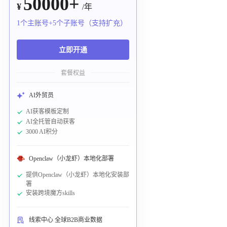
50000+
¥
/年
1个主账号+5个子账号（支持扩充）
立即开通
套餐权益
AI外贸员
AI获客模板定制
AI全托管自动获客
3000 AI积分
Openclaw（小龙虾）本地化部署
提供Openclaw（小龙虾）本地化安装部
署
安装跨境魔方skills
线索中心 全球B2B商业数据