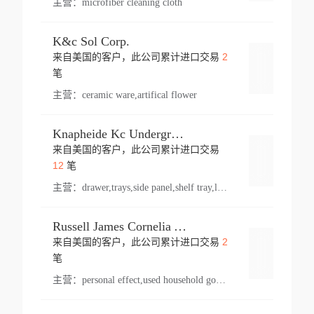
主营：
microfiber cleaning cloth
K&c Sol Corp.
2
来自美国的客户，此公司累计进口交易
登录
笔
主营：
ceramic ware,artifical flower
Knapheide Kc Underground
来自美国的客户，此公司累计进口交易
登录
12
笔
主营：
drawer,trays,side panel,shelf tray,lock drawer,panel,for vehicle,telescopic slide,drawer shelf,equipment,shelf,automotive part
Russell James Cornelia Arlington Va
2
来自美国的客户，此公司累计进口交易
登录
笔
主营：
personal effect,used household goods