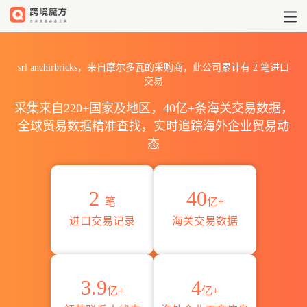
2026srl anchirbricks海
srl anchirbricks，来自摩尔多瓦的采购商，此公司累计有
2
笔进口
交易
采集来自220+国家及地区，40亿+条海关交易数据，
全球贸易数据精准查找，实时追踪海外企业贸易动
态
2
40
笔
亿+
进口交易记录
海关交易数据
3.9
4
亿+
亿+