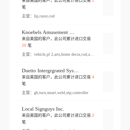
2
来自美国的客户，此公司累计进口交易
登录
笔
主营：
lip,razor,cod
Knoebels Amusement Resort
来自美国的客户，此公司累计进口交易
登录
25
笔
主营：
vehicle,pl 2,arts,home decor,cod,amusement ride,sea
Duetto Intergrgrated Systems Inc.
4
来自美国的客户，此公司累计进口交易
登录
笔
主营：
gh,turn,smart,weld,utp,controller
Local Signguys Inc.
2
来自美国的客户，此公司累计进口交易
登录
笔