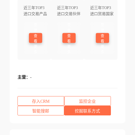
近三年TOP3
近三年TOP3
近三年TOP3
进口交易产品
进口交易伙伴
进口贸易国家
登
登
登
录
录
录
查
查
查
看
看
看
更
更
更
多
多
多
主营：
-
存入CRM
监控企业
智能搜邮
挖掘联系方式