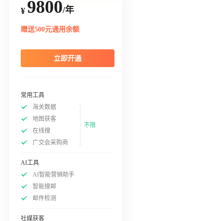
9800
/年
¥
赠送500元通用余额
立即开通
常用工具
海关数据
地图获客
不限
在线搜
广交会采购商
AI工具
AI智能营销助手
智能搜邮
邮件检测
社媒获客