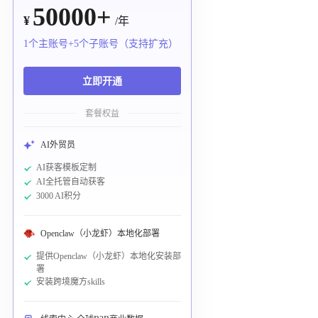
50000+
¥
/年
1个主账号+5个子账号（支持扩充）
立即开通
套餐权益
AI外贸员
AI获客模板定制
AI全托管自动获客
3000 AI积分
Openclaw（小龙虾）本地化部署
提供Openclaw（小龙虾）本地化安装部
署
安装跨境魔方skills