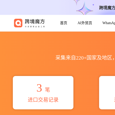
跨境魔
首页
AI外贸员
Whats
2026sri padmalaya rice
采集来自220+国家及地
3
笔
进口交易记录