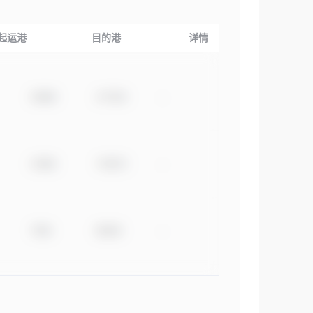
起运港
目的港
详情