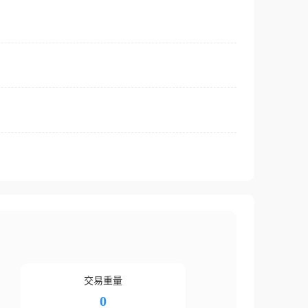
交易重量
0