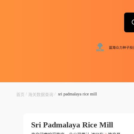
/
/
sri padmalaya rice mill
首页
海关数据查询
Sri Padmalaya Rice Mill