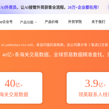
方
AI外贸员
，让AI接管外贸获客全流程，
20万+企业都在用！
App企业号
产品价格
外贸学院
关于我们
产品功能
 mill海关进出口数据统计_贸易概览_贸易区
sri padmalaya rice mill，来自印度的采购商，此公司累计有
3
笔进口交易
区，40亿+条海关交易数据，全球贸易数据精准查找
40
3.9
亿+
亿+
海关交易数据
领英联系人线