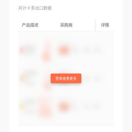
共计
0
条出口数据
产品描述
采购商
起运国/地区
详情
登录查看更多