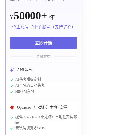
50000+
¥
/年
1个主账号+5个子账号（支持扩充）
立即开通
套餐权益
AI外贸员
AI获客模板定制
AI全托管自动获客
3000 AI积分
Openclaw（小龙虾）本地化部署
提供Openclaw（小龙虾）本地化安装部
署
安装跨境魔方skills