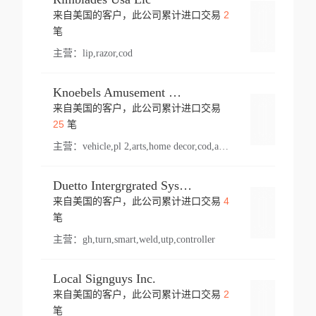
2
来自美国的客户，此公司累计进口交易
登录
笔
主营：
lip,razor,cod
Knoebels Amusement Resort
来自美国的客户，此公司累计进口交易
登录
25
笔
主营：
vehicle,pl 2,arts,home decor,cod,amusement ride,sea
Duetto Intergrgrated Systems Inc.
4
来自美国的客户，此公司累计进口交易
登录
笔
主营：
gh,turn,smart,weld,utp,controller
Local Signguys Inc.
2
来自美国的客户，此公司累计进口交易
登录
笔