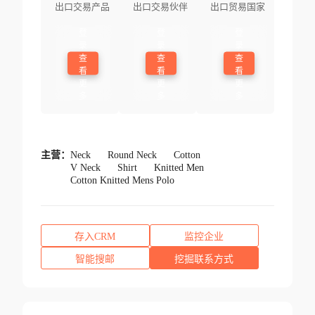
出口交易产品
出口交易伙伴
出口贸易国家
登
登
登
录
录
录
查
查
查
看
看
看
更
更
更
多
多
多
主营：
Neck
Round Neck
Cotton
V Neck
Shirt
Knitted Men
Cotton Knitted Mens Polo
存入CRM
监控企业
智能搜邮
挖掘联系方式