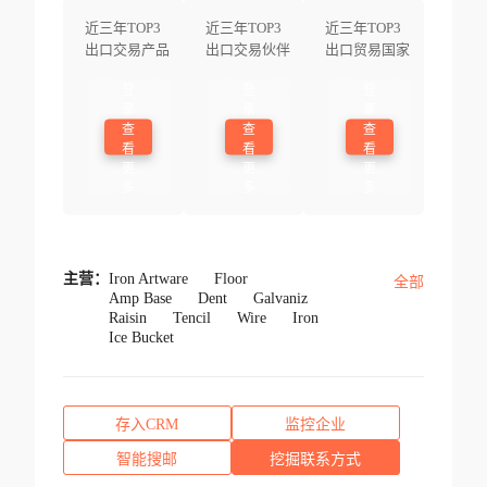
近三年TOP3
近三年TOP3
近三年TOP3
出口交易产品
出口交易伙伴
出口贸易国家
登
登
登
录
录
录
查
查
查
看
看
看
更
更
更
多
多
多
主营：
Iron Artware
Floor
全部
Amp Base
Dent
Galvaniz
Raisin
Tencil
Wire
Iron
Ice Bucket
存入CRM
监控企业
智能搜邮
挖掘联系方式