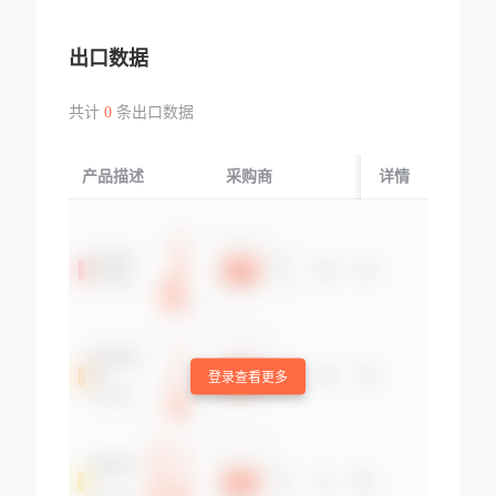
出口数据
共计
0
条出口数据
产品描述
采购商
起运国/地区
详情
登录查看更多