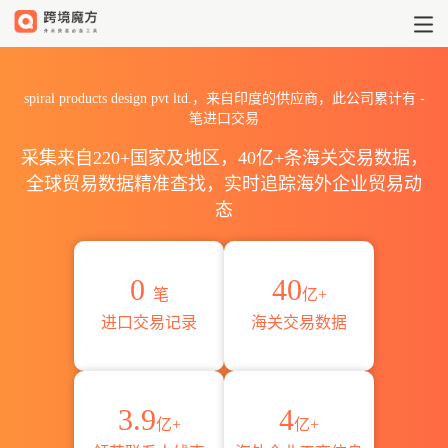
2026spiral products desi
spiral products design pvt ltd.，来自印度的供应商，此公司累计有
-
笔进口交易
采集来自220+国家及地区，40亿+条海关交易数据，
全球贸易数据精准查找，实时追踪海外企业贸易动
态
0
40
笔
亿+
进口交易记录
海关交易数据
3.9
4
亿+
亿+