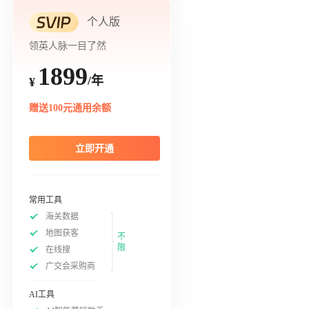
个人版
领英人脉一目了然
1899
/年
¥
赠送100元通用余额
立即开通
常用工具
海关数据
地图获客
不
限
在线搜
广交会采购商
AI工具