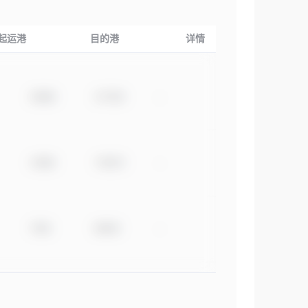
起运港
目的港
详情