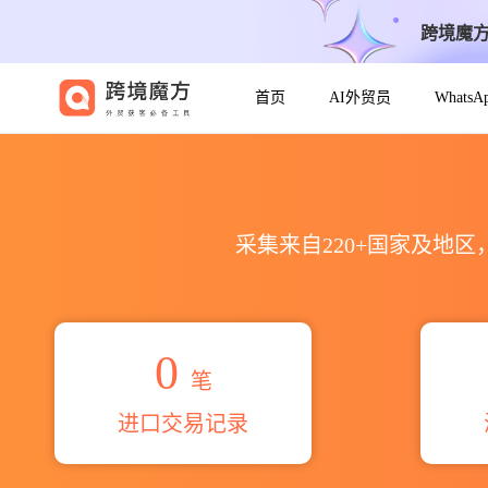
跨境魔
首页
AI外贸员
Whats
2026special effect海关进
采集来自220+国家及地
0
笔
进口交易记录