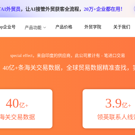
方
AI外贸员
，让AI接管外贸获客全流程，
20万+企业都在用！
App企业号
产品价格
外贸学院
关于我们
产品功能
出口数据统计_贸易概览_贸易区域伙伴_HS编
special effect，来自印度的供应商，此公司累计有
-
笔进口交易
区，40亿+条海关交易数据，全球贸易数据精准查找
40
3.9
亿+
亿+
海关交易数据
领英联系人线