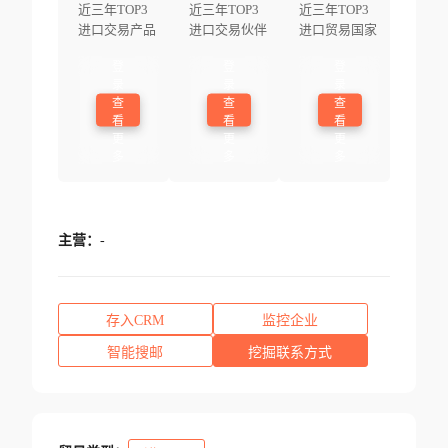
近三年TOP3
近三年TOP3
近三年TOP3
进口交易产品
进口交易伙伴
进口贸易国家
登
登
登
录
录
录
查
查
查
看
看
看
更
更
更
多
多
多
主营：
-
存入CRM
监控企业
智能搜邮
挖掘联系方式