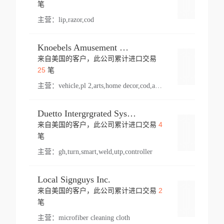
登录
笔
主营：
lip,razor,cod
Knoebels Amusement Resort
来自美国的客户，此公司累计进口交易
登录
25
笔
主营：
vehicle,pl 2,arts,home decor,cod,amusement ride,sea
Duetto Intergrgrated Systems Inc.
4
来自美国的客户，此公司累计进口交易
登录
笔
主营：
gh,turn,smart,weld,utp,controller
Local Signguys Inc.
2
来自美国的客户，此公司累计进口交易
登录
笔
主营：
microfiber cleaning cloth