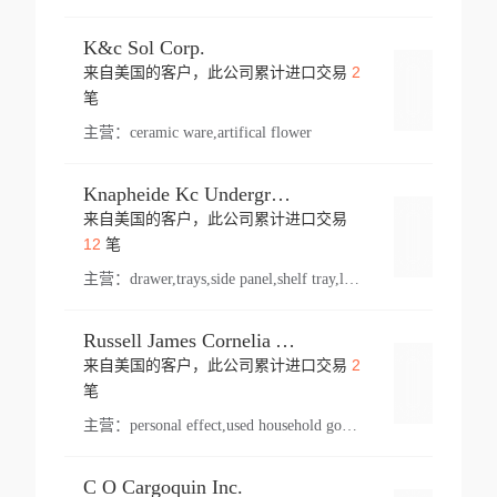
K&c Sol Corp.
2
来自美国的客户，此公司累计进口交易
登录
笔
主营：
ceramic ware,artifical flower
Knapheide Kc Underground
来自美国的客户，此公司累计进口交易
登录
12
笔
主营：
drawer,trays,side panel,shelf tray,lock drawer,panel,for vehicle,telescopic slide,drawer shelf,equipment,shelf,automotive part
Russell James Cornelia Arlington Va
2
来自美国的客户，此公司累计进口交易
登录
笔
主营：
personal effect,used household goods
C O Cargoquin Inc.