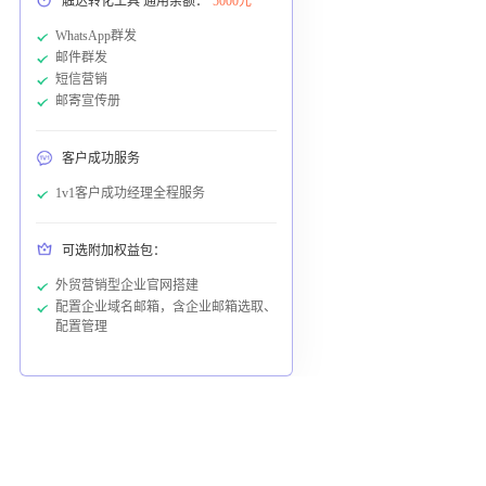
触达转化工具 通用余额：
5000元
WhatsApp群发
邮件群发
短信营销
邮寄宣传册
客户成功服务
1v1客户成功经理全程服务
可选附加权益包：
外贸营销型企业官网搭建
配置企业域名邮箱，含企业邮箱选取、
配置管理