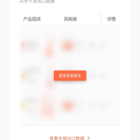
共计
0
条出口数据
产品描述
采购商
起运国/地区
详情
登录查看更多
查看全部出口数据