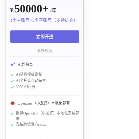
50000+
¥
/年
1个主账号+5个子账号（支持扩充）
立即开通
套餐权益
AI外贸员
AI获客模板定制
AI全托管自动获客
3000 AI积分
Openclaw（小龙虾）本地化部署
提供Openclaw（小龙虾）本地化安装部
署
安装跨境魔方skills