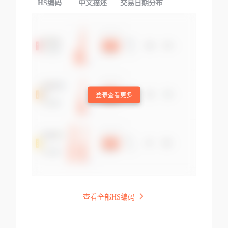
HS编码
中文描述
交易日期分布
TOP
登录查看更多
查看全部HS编码