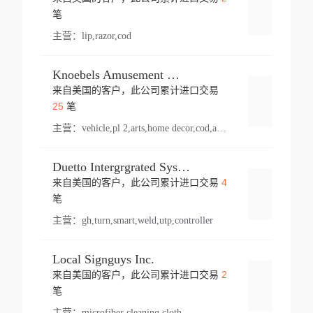
登录
笔
主营：
lip,razor,cod
Knoebels Amusement Resort
来自美国的客户，此公司累计进口交易
登录
25
笔
主营：
vehicle,pl 2,arts,home decor,cod,amusement ride,sea
Duetto Intergrgrated Systems Inc.
4
来自美国的客户，此公司累计进口交易
登录
笔
主营：
gh,turn,smart,weld,utp,controller
Local Signguys Inc.
2
来自美国的客户，此公司累计进口交易
登录
笔
主营：
microfiber cleaning cloth