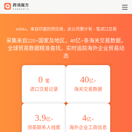
2026sobika海关进出口数据统计
sobika，来自印度的供应商，此公司累计有
-
笔进口交易
采集来自220+国家及地区，40亿+条海关交易数据，
全球贸易数据精准查找，实时追踪海外企业贸易动
态
0
40
笔
亿+
进口交易记录
海关交易数据
3.9
4
亿+
亿+
领英联系人线索
海外企业工商信息