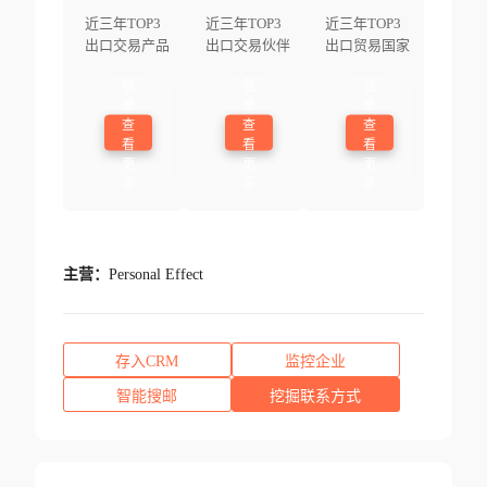
近三年TOP3
近三年TOP3
近三年TOP3
出口交易产品
出口交易伙伴
出口贸易国家
登
登
登
录
录
录
查
查
查
看
看
看
更
更
更
多
多
多
主营：
Personal Effect
存入CRM
监控企业
智能搜邮
挖掘联系方式