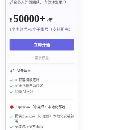
适合多人外贸团队、内贸转型用户
50000+
¥
/年
1个主账号+5个子账号（支持扩充）
立即开通
套餐权益
AI外贸员
AI获客模板定制
AI全托管自动获客
3000 AI积分
Openclaw（小龙虾）本地化部署
提供Openclaw（小龙虾）本地化安装部
署
安装跨境魔方skills