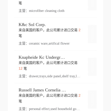
登录
笔
主营：
microfiber cleaning cloth
K&c Sol Corp.
2
来自美国的客户，此公司累计进口交易
登录
笔
主营：
ceramic ware,artifical flower
Knapheide Kc Underground
来自美国的客户，此公司累计进口交易
登录
12
笔
主营：
drawer,trays,side panel,shelf tray,lock drawer,panel,for vehicle,telescopic slide,drawer shelf,equipment,shelf,automotive part
Russell James Cornelia Arlington Va
2
来自美国的客户，此公司累计进口交易
登录
笔
主营：
personal effect,used household goods