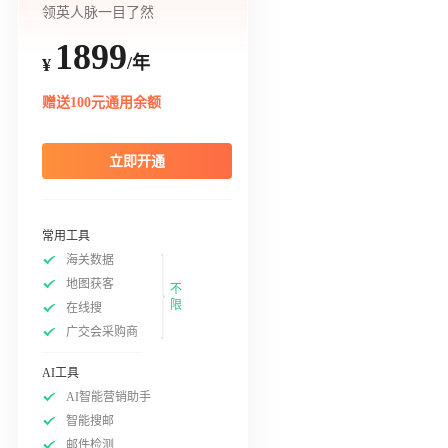
领英人脉一目了然
1899
/年
¥
赠送100元通用余额
立即开通
常用工具
海关数据
地图获客
不
限
在线搜
广交会采购商
AI工具
AI智能营销助手
智能搜邮
邮件检测