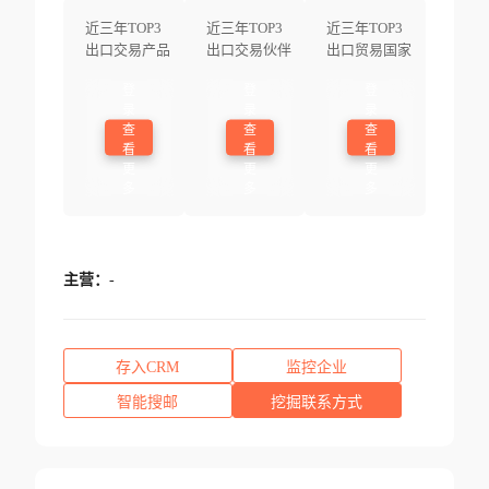
近三年TOP3
近三年TOP3
近三年TOP3
出口交易产品
出口交易伙伴
出口贸易国家
登
登
登
录
录
录
查
查
查
看
看
看
更
更
更
多
多
多
主营：
-
存入CRM
监控企业
智能搜邮
挖掘联系方式