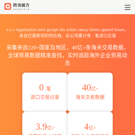
2026s.n.c.organisation intr
s.n.c.organisation intra groupe des achats завод fatima apparel house，
来自巴基斯坦的供应商，此公司累计有
-
笔进口交易
采集来自220+国家及地区，40亿+条海关交易数据，
全球贸易数据精准查找，实时追踪海外企业贸易动
态
0
40
笔
亿+
进口交易记录
海关交易数据
3.9
4
亿+
亿+