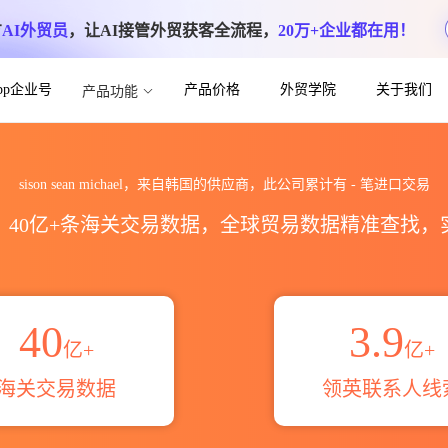
方
AI外贸员
，让AI接管外贸获客全流程，
20万+企业都在用！
App企业号
产品价格
外贸学院
关于我们
产品功能
l海关进出口数据统计_贸易概览_贸易区域伙伴
sison sean michael，来自韩国的供应商，此公司累计有
-
笔进口交易
区，40亿+条海关交易数据，全球贸易数据精准查找
40
3.9
亿+
亿+
海关交易数据
领英联系人线