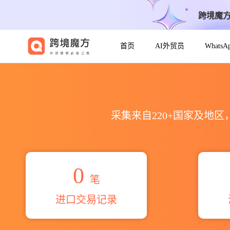
跨境魔
首页
AI外贸员
Whats
2026sison sean michae
采集来自220+国家及地
0
笔
进口交易记录