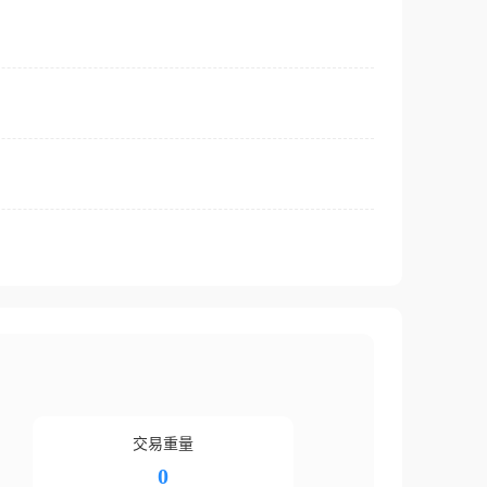
交易重量
0