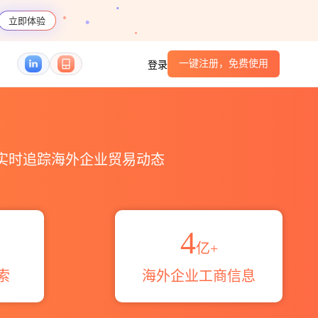
立即体验
一键注册，免费使用
登录
_HS编码港口_跨境魔方
，实时追踪海外企业贸易动态
4
亿+
索
海外企业工商信息