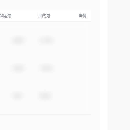
起运港
目的港
详情