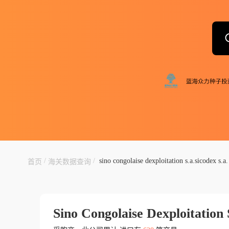
/
/
sino congolaise dexploitation s.a.sicodex s.a.
首页
海关数据查询