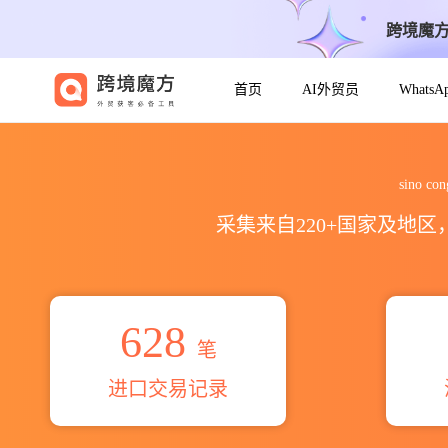
跨境魔
首页
AI外贸员
Whats
2026sino congolaise dexplo
sino c
采集来自220+国家及地
628
笔
进口交易记录