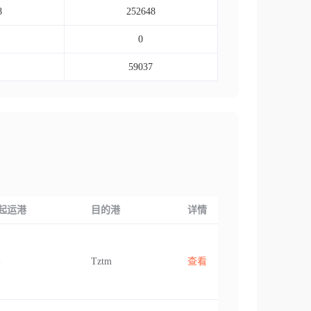
8
252648
0
59037
起运港
目的港
详情
-
Tztm
查看