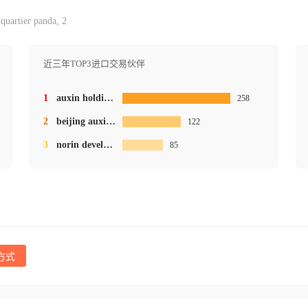
quartier panda, 2
近三年TOP3进口交易伙伴
1
auxin holdings hong kong ltd.
258
2
beijing auxin chemcial technologies ltd.
122
3
norin development co.ltd.
85
方式