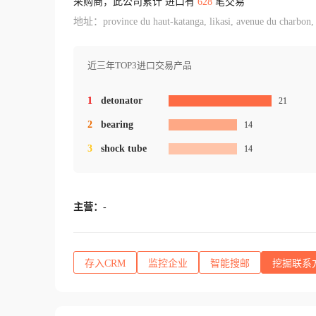
采购商，此公司累计 进口有
628
笔交易
地址：province du haut-katanga, likasi, avenue du charbon, 
近三年TOP3进口交易产品
1
detonator
21
2
bearing
14
3
shock tube
14
主营：
-
存入CRM
监控企业
智能搜邮
挖掘联系