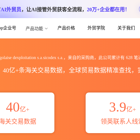
方
AI外贸员
，让AI接管外贸获客全流程，
20万+企业都在用！
App企业号
产品价格
外贸学院
关于我们
产品功能
itation s.a.sicodex s.a.海关
ongolaise dexploitation s.a.sicodex s.a.，来自的采购商，此公司累计有
628
笔
区，40亿+条海关交易数据，全球贸易数据精准查找
40
3.9
亿+
亿+
海关交易数据
领英联系人线