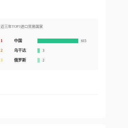
近三年TOP3进口贸易国家
1
中国
615
2
乌干达
3
3
俄罗斯
2