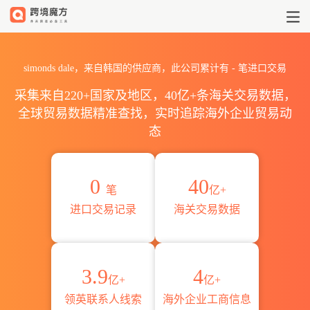
2026simonds dale海关进出
simonds dale，来自韩国的供应商，此公司累计有
-
笔进口交易
采集来自220+国家及地区，40亿+条海关交易数据，
全球贸易数据精准查找，实时追踪海外企业贸易动
态
0
40
笔
亿+
进口交易记录
海关交易数据
3.9
4
亿+
亿+
领英联系人线索
海外企业工商信息