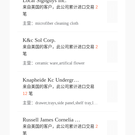
Local Signguys Inc.
2
来自美国的客户，此公司累计进口交易
登录
笔
主营：
microfiber cleaning cloth
K&c Sol Corp.
2
来自美国的客户，此公司累计进口交易
登录
笔
主营：
ceramic ware,artifical flower
Knapheide Kc Underground
来自美国的客户，此公司累计进口交易
登录
12
笔
主营：
drawer,trays,side panel,shelf tray,lock drawer,panel,for vehicle,telescopic slide,drawer shelf,equipment,shelf,automotive part
Russell James Cornelia Arlington Va
2
来自美国的客户，此公司累计进口交易
登录
笔