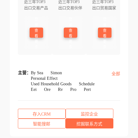
近三年TOP3
近三年TOP3
近三年TOP3
出口交易产品
出口交易伙伴
出口贸易国家
登
登
登
录
录
录
查
查
查
看
看
看
更
更
更
多
多
多
主营：
By Sea
Simon
全部
Personal Effect
Used Household Goods
Schedule
Eei
Ore
Rv
Pro
Pert
存入CRM
监控企业
智能搜邮
挖掘联系方式