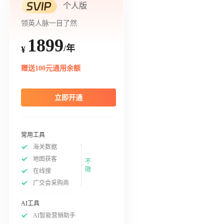
个人版
领英人脉一目了然
1899
/年
¥
赠送100元通用余额
立即开通
常用工具
海关数据
地图获客
不
限
在线搜
广交会采购商
AI工具
AI智能营销助手