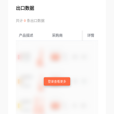
出口数据
共计
0
条出口数据
产品描述
采购商
起运国/地区
详情
登录查看更多