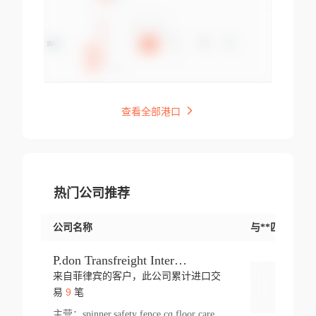
查看全部港口
热门公司推荐
公司名称
与**匹配交易
P.don Transfreight International
来自菲律宾的客户，此公司累计进口交
登录
9
易
笔
主营：
spinner,safety fence,cq,floor care machine,cargo,welded steel,web,essential,ratchet tie down,contact email,creatine monohydrate,x 50,bag,paper cups lid,erti,500 c,plush toy,steel wire,webbing,otr tyre,s8,food packaging,edmonton,quad,pc,floor cleaner,carton paper cup,wood pack,auto par,bar chair,oven,fitness products,leisure chair,canada,bicycle,rovin,pickup truck,rat,cover,carton,plastic lid,battery,ride on car,oil gas well,hat,pet cage,n tr,ionic,shoes tel,acrylic bathtub,microvit,fans,lumen,wheels,gin,tdr,tpo,llysine,hot,bur,bonnell spring,g class,dumbbell,condenser,s5,cleaner vacuum,d fence,board,wood,promi,swir,ail,orchard,mattres,cash,microfiber bathrobe,vacuum cleaner floor,access door,pad,wood packing,carton toy,gas well,cotton,freight prepaid,sga,heat exchange,mat,psn,al em,glc,lifting table,cod,plastic shell,wire po,foam,ladies knitted dress,rim,a1,roller,spare part,t 80,waterproof terminal,barbell set,vehicle,bicycle tire,go game,led light,computer chair,block mesh,stainless steel,ape,steel wire rope,carton paper box,ladies knitted pullover,threonine feed grade,electrical appliance,eyebolt,casing,rubber duck,ball,8 port,pet bottle,box steel,scaffolding parts,packing material,na e,polyester knit,blouse,d jack,vacuum flask,lip,aite,fruit plate,steel frame,sealing,mesh,s14,textile,office chair,pendant light,jet,bar stool,furniture,aluminium,wallet,carton pot,tool box,brand new tire,brightway,tria,strea,prop,fishing products,car bumper,butter,fog lamp cover,yofc,tableware,plastic,plastic bottle spray,fireplace,natural stone products,t sp,pullover,aluminium pan,massage product,spotlight,finned tube bundle,table,wood stick,high pressure cleaner,auto part,welded wire mesh,chinese medicine,mater,tsc,sea,cable,glove,supplies,kelvin,sacom,hot dipped galvanized steel pipe,ring wire,pright,rush,ion,paper bag,ring,cup sleeve,oil,gmh,car step,cabinet,leisure table,ladies knit top,sol,electric bicycle,pera,feed grade,air purifier,stanc,storage box,no wooden,pdo,iu,aluminium sheet,k2,p1,s 50,dj,vacuum cleaner,nylon bag,insulat,power,cleaner,hpa,molded,control arm,import,octg,s 99,tablecloth,screw,flail mower,dining chair,l ap,butyl inner tube,ppo,20 sp,wire lock accessories,mattress fabric,kitchen,s7,frame,steel,carton plastic,ipm,electrical cabinet,wear strip,racks,brand tire,tin,packaging material,ys,anji,ceramics product,metal furniture,sebacic acid,umber,flap,ladies knitted,bun pan,chemical substance,lusin,country of origin,edt,unica,stainless steel wire,weld,dire,ai r,poncho,toy car,chemical,t code,s corporation,oem,chinese herb,fly,hydrochloride,ppe,grille,lifting,socks,lighting,ale,unit,hood,stud,aircool,s glass fiber,brass valve valve,tssu,cotton bag,aka,gh,slusher,sporting good,bar stools,n steel,nonwoven bag,essar,ladies knitted skirt,light mouse,drilling,spin bike,sling,insulation tubing,string wound filter cartridge,door frame,u post,optical fibre cable,glass,md,kumho,synthetic grass,shoes,cific,mobil,carton box,fence panel,new tire,chi