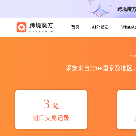
跨境魔
首页
AI外贸员
Whats
2026siba technologies
s
采集来自220+国家及地
3
笔
进口交易记录