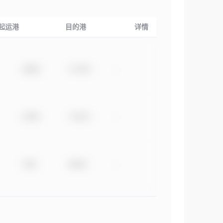
起运港
目的港
详情