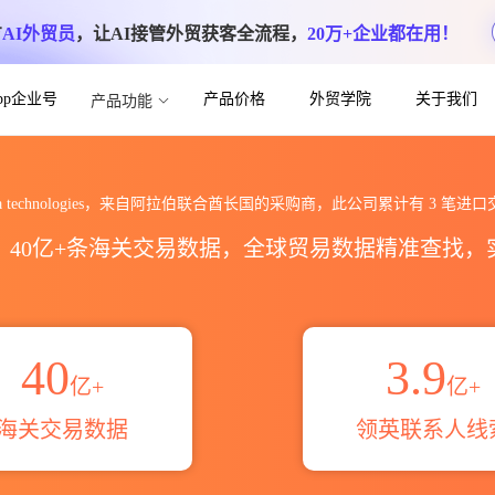
方
AI外贸员
，让AI接管外贸获客全流程，
20万+企业都在用！
App企业号
产品价格
外贸学院
关于我们
产品功能
海关进出口数据统计_贸易概览_贸易区域伙伴_
iba technologies，来自阿拉伯联合酋长国的采购商，此公司累计有
3
笔进口
区，40亿+条海关交易数据，全球贸易数据精准查找
40
3.9
亿+
亿+
海关交易数据
领英联系人线