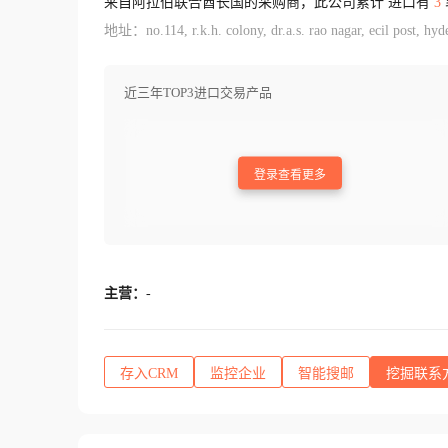
来自阿拉伯联合酋长国的采购商，此公司累计 进口有
3
地址：no.114, r.k.h. colony, dr.a.s. rao nagar, ecil post, hy
近三年TOP3进口交易产品
登录查看更多
主营：
-
存入CRM
监控企业
智能搜邮
挖掘联系