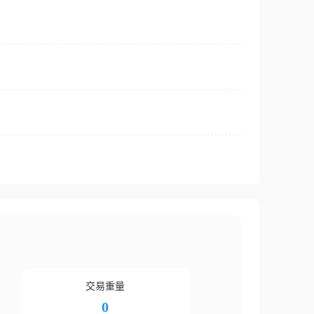
交易重量
0