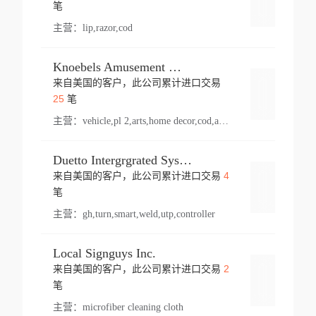
登录
笔
主营：
lip,razor,cod
Knoebels Amusement Resort
来自美国的客户，此公司累计进口交易
登录
25
笔
主营：
vehicle,pl 2,arts,home decor,cod,amusement ride,sea
Duetto Intergrgrated Systems Inc.
4
来自美国的客户，此公司累计进口交易
登录
笔
主营：
gh,turn,smart,weld,utp,controller
Local Signguys Inc.
2
来自美国的客户，此公司累计进口交易
登录
笔
主营：
microfiber cleaning cloth