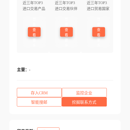
近三年TOP3
近三年TOP3
近三年TOP3
进口交易产品
进口交易伙伴
进口贸易国家
登
登
登
录
录
录
查
查
查
看
看
看
更
更
更
多
多
多
主营：
-
存入CRM
监控企业
智能搜邮
挖掘联系方式