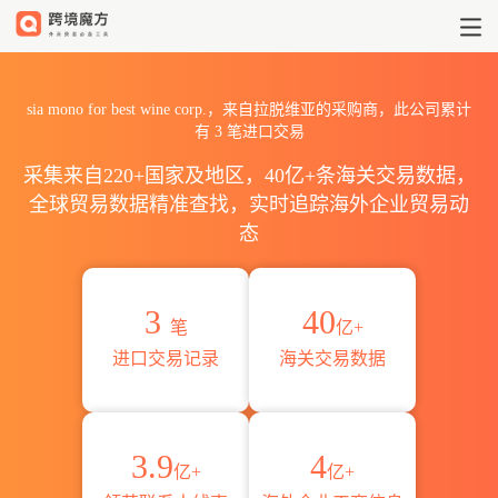
2026sia mono for best w
sia mono for best wine corp.，来自拉脱维亚的采购商，此公司累计
有
3
笔进口交易
采集来自220+国家及地区，40亿+条海关交易数据，
全球贸易数据精准查找，实时追踪海外企业贸易动
态
3
40
笔
亿+
进口交易记录
海关交易数据
3.9
4
亿+
亿+