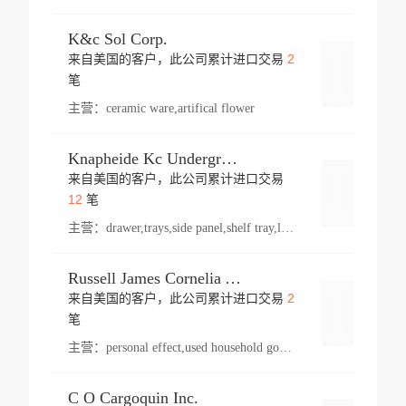
K&c Sol Corp.
2
来自美国的客户，此公司累计进口交易
登录
笔
主营：
ceramic ware,artifical flower
Knapheide Kc Underground
来自美国的客户，此公司累计进口交易
登录
12
笔
主营：
drawer,trays,side panel,shelf tray,lock drawer,panel,for vehicle,telescopic slide,drawer shelf,equipment,shelf,automotive part
Russell James Cornelia Arlington Va
2
来自美国的客户，此公司累计进口交易
登录
笔
主营：
personal effect,used household goods
C O Cargoquin Inc.