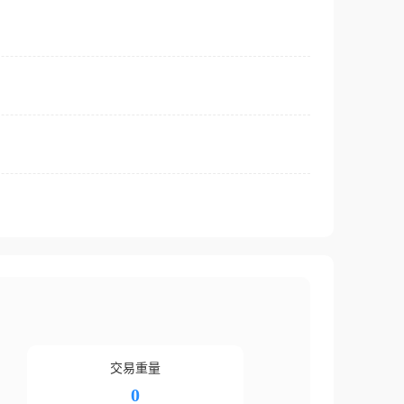
交易重量
0