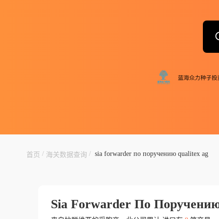
/
/
sia forwarder по поручению qualitex ag
首页
海关数据查询