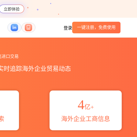
立即体验
一键注册，免费使用
登录
据统计_贸易概览_贸易区域伙伴_HS编码港口_跨
笔进口交易
，实时追踪海外企业贸易动态
4
亿+
索
海外企业工商信息