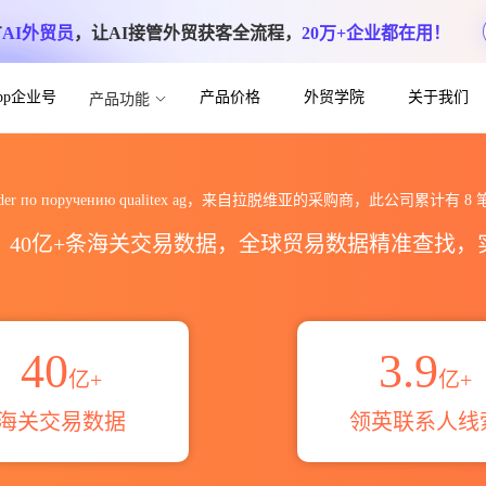
方
AI外贸员
，让AI接管外贸获客全流程，
20万+企业都在用！
App企业号
产品价格
外贸学院
关于我们
产品功能
учению qualitex ag海关进出口数
rwarder по поручению qualitex ag，来自拉脱维亚的采购商，此公司累计有
8
区，40亿+条海关交易数据，全球贸易数据精准查找
40
3.9
亿+
亿+
海关交易数据
领英联系人线