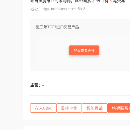
来自拉脱维亚的采购商，此公司累计 进口有
8
笔交易
地址：riga, urieksters street 8b-8
近三年TOP3进口交易产品
登录查看更多
主营：
-
存入CRM
监控企业
智能搜邮
挖掘联系