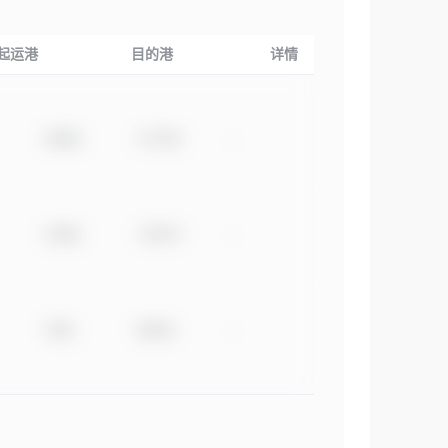
起运港
目的港
详情