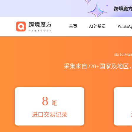
跨境魔
首页
AI外贸员
Whats
2026sia forwarder по пор
sia fo
采集来自220+国家及地
8
笔
进口交易记录