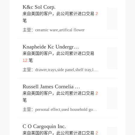
K&c Sol Corp.
2
来自美国的客户，此公司累计进口交易
登录
笔
主营：
ceramic ware,artifical flower
Knapheide Kc Underground
来自美国的客户，此公司累计进口交易
登录
12
笔
主营：
drawer,trays,side panel,shelf tray,lock drawer,panel,for vehicle,telescopic slide,drawer shelf,equipment,shelf,automotive part
Russell James Cornelia Arlington Va
2
来自美国的客户，此公司累计进口交易
登录
笔
主营：
personal effect,used household goods
C O Cargoquin Inc.
2
来自美国的客户，此公司累计进口交易