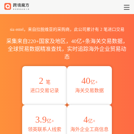
2026sia entel海关进出口数据
sia entel，来自拉脱维亚的采购商，此公司累计有
2
笔进口交易
采集来自220+国家及地区，40亿+条海关交易数据，
全球贸易数据精准查找，实时追踪海外企业贸易动
态
2
40
笔
亿+
进口交易记录
海关交易数据
3.9
4
亿+
亿+
领英联系人线索
海外企业工商信息