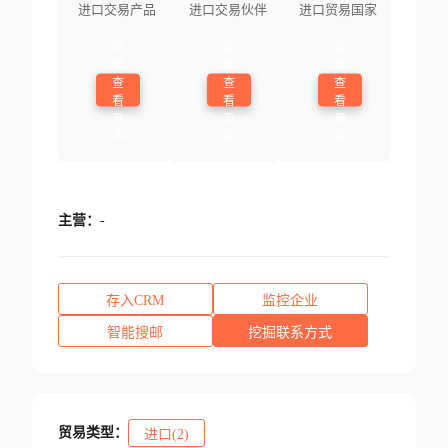
进口交易产品
进口交易伙伴
进口贸易国家
登
登
登
录
录
录
查
查
查
看
看
看
更
更
更
多
多
多
主营：
-
存入CRM
监控企业
智能搜邮
挖掘联系方式
贸易类型：
进口(2)