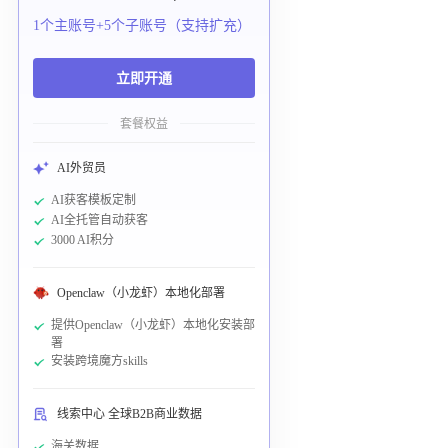
1个主账号+5个子账号（支持扩充）
立即开通
套餐权益
AI外贸员
AI获客模板定制
AI全托管自动获客
3000 AI积分
Openclaw（小龙虾）本地化部署
提供Openclaw（小龙虾）本地化安装部
署
安装跨境魔方skills
线索中心 全球B2B商业数据
海关数据