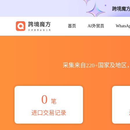
跨境魔
首页
AI外贸员
Whats
2026shyamrai ecopack i
采集来自220+国家及地
0
笔
进口交易记录