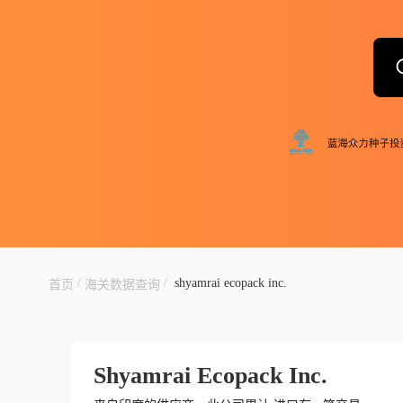
/
/
shyamrai ecopack inc.
首页
海关数据查询
Shyamrai Ecopack Inc.