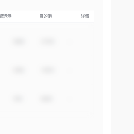
起运港
目的港
详情