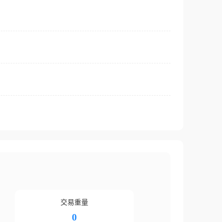
交易重量
0