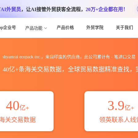
方
AI外贸员
，让AI接管外贸获客全流程，
20万+企业都在用！
App企业号
产品价格
外贸学院
关于我们
产品功能
nc.海关进出口数据统计_贸易概览_贸易区域
shyamrai ecopack inc.，来自印度的供应商，此公司累计有
-
笔进口交易
区，40亿+条海关交易数据，全球贸易数据精准查找
40
3.9
亿+
亿+
海关交易数据
领英联系人线