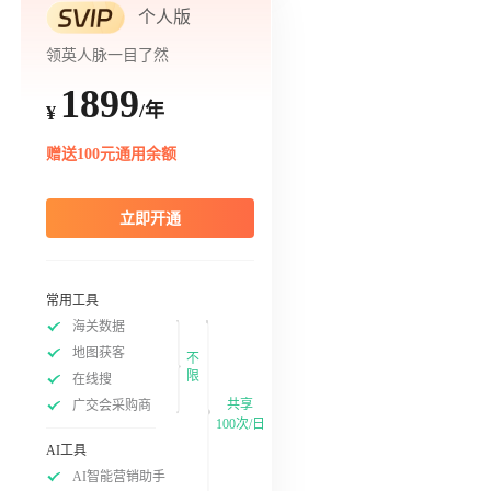
个人版
领英人脉一目了然
1899
/年
¥
赠送100元通用余额
立即开通
常用工具
海关数据
地图获客
不
限
在线搜
共享
广交会采购商
100次/日
AI工具
AI智能营销助手