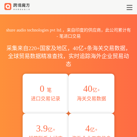
2026shure audio technolo
shure audio technologies pvt ltd.，来自印度的供应商，此公司累计有
-
笔进口交易
采集来自220+国家及地区，40亿+条海关交易数据，
全球贸易数据精准查找，实时追踪海外企业贸易动
态
0
40
笔
亿+
进口交易记录
海关交易数据
3.9
4
亿+
亿+