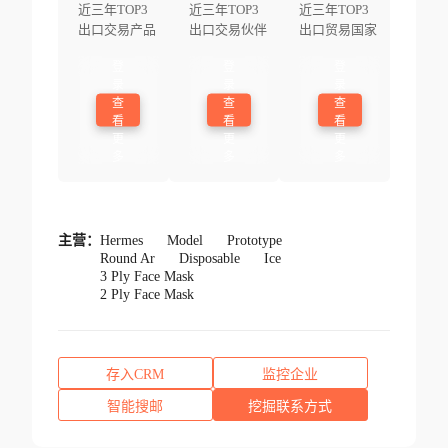
近三年TOP3
近三年TOP3
近三年TOP3
出口交易产品
出口交易伙伴
出口贸易国家
登
登
登
录
录
录
查
查
查
看
看
看
更
更
更
多
多
多
主营：
Hermes
Model
Prototype
Round Ar
Disposable
Ice
3 Ply Face Mask
2 Ply Face Mask
存入CRM
监控企业
智能搜邮
挖掘联系方式