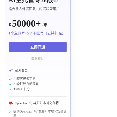
适合多人外贸团队、内贸转型用户
50000+
¥
/年
1个主账号+5个子账号（支持扩充）
立即开通
套餐权益
AI外贸员
AI获客模板定制
AI全托管自动获客
3000 AI积分
Openclaw（小龙虾）本地化部署
提供Openclaw（小龙虾）本地化安装部
署