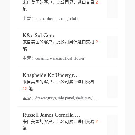
2
来自美国的客户，此公司累计进口交易
登录
笔
主营：
microfiber cleaning cloth
K&c Sol Corp.
2
来自美国的客户，此公司累计进口交易
登录
笔
主营：
ceramic ware,artifical flower
Knapheide Kc Underground
来自美国的客户，此公司累计进口交易
登录
12
笔
主营：
drawer,trays,side panel,shelf tray,lock drawer,panel,for vehicle,telescopic slide,drawer shelf,equipment,shelf,automotive part
Russell James Cornelia Arlington Va
2
来自美国的客户，此公司累计进口交易
登录
笔