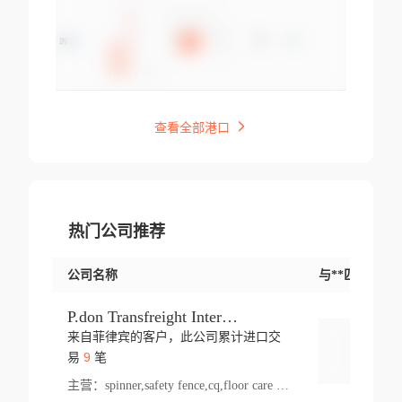
查看全部港口
热门公司推荐
公司名称
与**匹配交易
P.don Transfreight International
来自菲律宾的客户，此公司累计进口交
登录
9
易
笔
主营：
spinner,safety fence,cq,floor care machine,cargo,welded steel,web,essential,ratchet tie down,contact email,creatine monohydrate,x 50,bag,paper cups lid,erti,500 c,plush toy,steel wire,webbing,otr tyre,s8,food packaging,edmonton,quad,pc,floor cleaner,carton paper cup,wood pack,auto par,bar chair,oven,fitness products,leisure chair,canada,bicycle,rovin,pickup truck,rat,cover,carton,plastic lid,battery,ride on car,oil gas well,hat,pet cage,n tr,ionic,shoes tel,acrylic bathtub,microvit,fans,lumen,wheels,gin,tdr,tpo,llysine,hot,bur,bonnell spring,g class,dumbbell,condenser,s5,cleaner vacuum,d fence,board,wood,promi,swir,ail,orchard,mattres,cash,microfiber bathrobe,vacuum cleaner floor,access door,pad,wood packing,carton toy,gas well,cotton,freight prepaid,sga,heat exchange,mat,psn,al em,glc,lifting table,cod,plastic shell,wire po,foam,ladies knitted dress,rim,a1,roller,spare part,t 80,waterproof terminal,barbell set,vehicle,bicycle tire,go game,led light,computer chair,block mesh,stainless steel,ape,steel wire rope,carton paper box,ladies knitted pullover,threonine feed grade,electrical appliance,eyebolt,casing,rubber duck,ball,8 port,pet bottle,box steel,scaffolding parts,packing material,na e,polyester knit,blouse,d jack,vacuum flask,lip,aite,fruit plate,steel frame,sealing,mesh,s14,textile,office chair,pendant light,jet,bar stool,furniture,aluminium,wallet,carton pot,tool box,brand new tire,brightway,tria,strea,prop,fishing products,car bumper,butter,fog lamp cover,yofc,tableware,plastic,plastic bottle spray,fireplace,natural stone products,t sp,pullover,aluminium pan,massage product,spotlight,finned tube bundle,table,wood stick,high pressure cleaner,auto part,welded wire mesh,chinese medicine,mater,tsc,sea,cable,glove,supplies,kelvin,sacom,hot dipped galvanized steel pipe,ring wire,pright,rush,ion,paper bag,ring,cup sleeve,oil,gmh,car step,cabinet,leisure table,ladies knit top,sol,electric bicycle,pera,feed grade,air purifier,stanc,storage box,no wooden,pdo,iu,aluminium sheet,k2,p1,s 50,dj,vacuum cleaner,nylon bag,insulat,power,cleaner,hpa,molded,control arm,import,octg,s 99,tablecloth,screw,flail mower,dining chair,l ap,butyl inner tube,ppo,20 sp,wire lock accessories,mattress fabric,kitchen,s7,frame,steel,carton plastic,ipm,electrical cabinet,wear strip,racks,brand tire,tin,packaging material,ys,anji,ceramics product,metal furniture,sebacic acid,umber,flap,ladies knitted,bun pan,chemical substance,lusin,country of origin,edt,unica,stainless steel wire,weld,dire,ai r,poncho,toy car,chemical,t code,s corporation,oem,chinese herb,fly,hydrochloride,ppe,grille,lifting,socks,lighting,ale,unit,hood,stud,aircool,s glass fiber,brass valve valve,tssu,cotton bag,aka,gh,slusher,sporting good,bar stools,n steel,nonwoven bag,essar,ladies knitted skirt,light mouse,drilling,spin bike,sling,insulation tubing,string wound filter cartridge,door frame,u post,optical fibre cable,glass,md,kumho,synthetic grass,shoes,cific,mobil,carton box,fence panel,new tire,chi