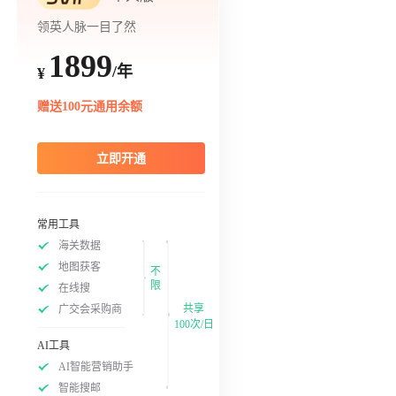
领英人脉一目了然
1899
/年
¥
赠送100元通用余额
立即开通
常用工具
海关数据
地图获客
不
限
在线搜
共享
广交会采购商
100次/日
AI工具
AI智能营销助手
智能搜邮