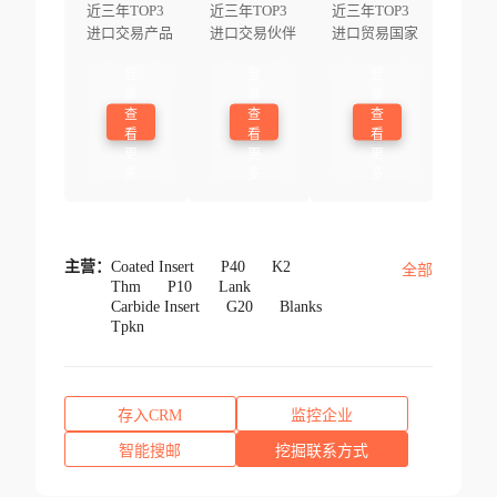
近三年TOP3
近三年TOP3
近三年TOP3
进口交易产品
进口交易伙伴
进口贸易国家
登
登
登
录
录
录
查
查
查
看
看
看
更
更
更
多
多
多
主营：
Coated Insert
P40
K2
全部
Thm
P10
Lank
Carbide Insert
G20
Blanks
Tpkn
存入CRM
监控企业
智能搜邮
挖掘联系方式