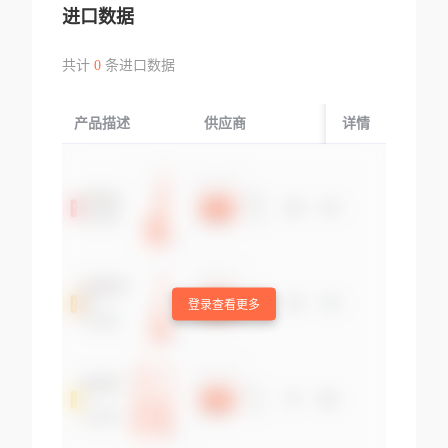
进口数据
共计
0
条进口数据
产品描述
供应商
起运国/地区
详情
登录查看更多