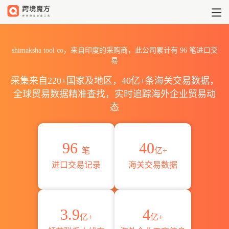
2026shimaksha tool co
shimaksha tool co，来自印度的采购商，此公司累计有
96
笔进口交
易
采集来自220+国家及地区，40亿+条海关交易数据，
全球贸易数据精准查找，实时追踪海外企业贸易动
态
96
40
笔
亿+
进口交易记录
海关交易数据
3.9
4
亿+
亿+