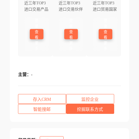
近三年TOP3
近三年TOP3
近三年TOP3
进口交易产品
进口交易伙伴
进口贸易国家
登
登
登
录
录
录
查
查
查
看
看
看
更
更
更
多
多
多
主营：
-
存入CRM
监控企业
智能搜邮
挖掘联系方式