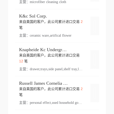
主营：
microfiber cleaning cloth
K&c Sol Corp.
2
来自美国的客户，此公司累计进口交易
登录
笔
主营：
ceramic ware,artifical flower
Knapheide Kc Underground
来自美国的客户，此公司累计进口交易
登录
12
笔
主营：
drawer,trays,side panel,shelf tray,lock drawer,panel,for vehicle,telescopic slide,drawer shelf,equipment,shelf,automotive part
Russell James Cornelia Arlington Va
2
来自美国的客户，此公司累计进口交易
登录
笔
主营：
personal effect,used household goods