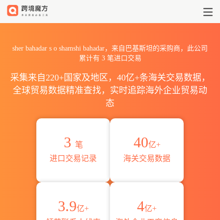
2026sher bahadar s o sh
sher bahadar s o shamshi bahadar，来自巴基斯坦的采购商，此公司
累计有
3
笔进口交易
采集来自220+国家及地区，40亿+条海关交易数据，
全球贸易数据精准查找，实时追踪海外企业贸易动
态
3
40
笔
亿+
进口交易记录
海关交易数据
3.9
4
亿+
亿+