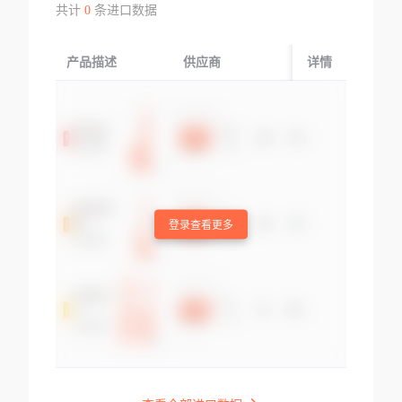
共计
0
条进口数据
产品描述
供应商
起运国/地区
详情
登录查看更多