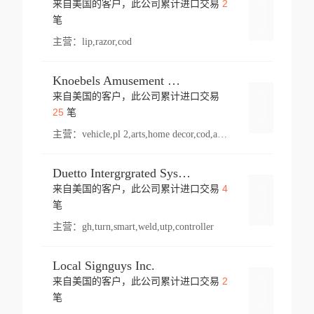
2
来自美国的客户，此公司累计进口交易
登录
笔
主营：
lip,razor,cod
Knoebels Amusement Resort
来自美国的客户，此公司累计进口交易
登录
25
笔
主营：
vehicle,pl 2,arts,home decor,cod,amusement ride,sea
Duetto Intergrgrated Systems Inc.
4
来自美国的客户，此公司累计进口交易
登录
笔
主营：
gh,turn,smart,weld,utp,controller
Local Signguys Inc.
2
来自美国的客户，此公司累计进口交易
登录
笔