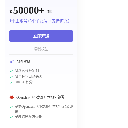
50000+
¥
/年
1个主账号+5个子账号（支持扩充）
立即开通
套餐权益
AI外贸员
AI获客模板定制
AI全托管自动获客
3000 AI积分
Openclaw（小龙虾）本地化部署
提供Openclaw（小龙虾）本地化安装部
署
安装跨境魔方skills