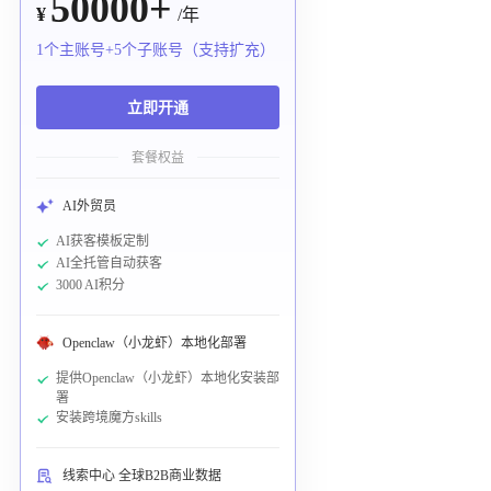
50000+
¥
/年
1个主账号+5个子账号（支持扩充）
立即开通
套餐权益
AI外贸员
AI获客模板定制
AI全托管自动获客
3000 AI积分
Openclaw（小龙虾）本地化部署
提供Openclaw（小龙虾）本地化安装部
署
安装跨境魔方skills
线索中心 全球B2B商业数据