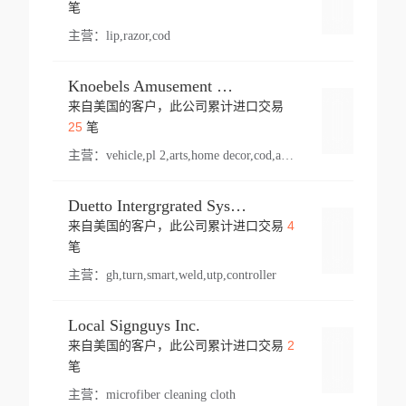
登录
笔
主营：
lip,razor,cod
Knoebels Amusement Resort
来自美国的客户，此公司累计进口交易
登录
25
笔
主营：
vehicle,pl 2,arts,home decor,cod,amusement ride,sea
Duetto Intergrgrated Systems Inc.
4
来自美国的客户，此公司累计进口交易
登录
笔
主营：
gh,turn,smart,weld,utp,controller
Local Signguys Inc.
2
来自美国的客户，此公司累计进口交易
登录
笔
主营：
microfiber cleaning cloth