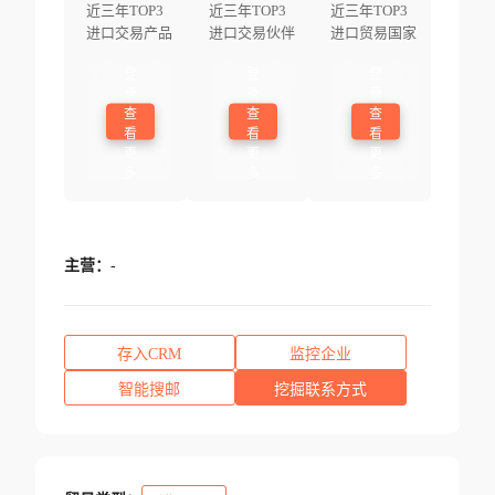
近三年TOP3
近三年TOP3
近三年TOP3
进口交易产品
进口交易伙伴
进口贸易国家
登
登
登
录
录
录
查
查
查
看
看
看
更
更
更
多
多
多
主营：
-
存入CRM
监控企业
智能搜邮
挖掘联系方式