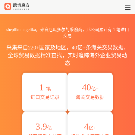
2026shepilko angelika
shepilko angelika，来自厄瓜多尔的采购商，此公司累计有
1
笔进口
交易
采集来自220+国家及地区，40亿+条海关交易数据，
全球贸易数据精准查找，实时追踪海外企业贸易动
态
1
40
笔
亿+
进口交易记录
海关交易数据
3.9
4
亿+
亿+