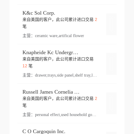
K&c Sol Corp.
2
来自美国的客户，此公司累计进口交易
登录
笔
主营：
ceramic ware,artifical flower
Knapheide Kc Underground
来自美国的客户，此公司累计进口交易
登录
12
笔
主营：
drawer,trays,side panel,shelf tray,lock drawer,panel,for vehicle,telescopic slide,drawer shelf,equipment,shelf,automotive part
Russell James Cornelia Arlington Va
2
来自美国的客户，此公司累计进口交易
登录
笔
主营：
personal effect,used household goods
C O Cargoquin Inc.