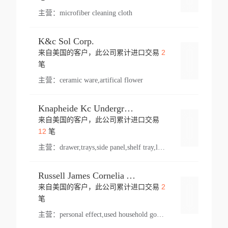
主营：
microfiber cleaning cloth
K&c Sol Corp.
2
来自美国的客户，此公司累计进口交易
登录
笔
主营：
ceramic ware,artifical flower
Knapheide Kc Underground
来自美国的客户，此公司累计进口交易
登录
12
笔
主营：
drawer,trays,side panel,shelf tray,lock drawer,panel,for vehicle,telescopic slide,drawer shelf,equipment,shelf,automotive part
Russell James Cornelia Arlington Va
2
来自美国的客户，此公司累计进口交易
登录
笔
主营：
personal effect,used household goods