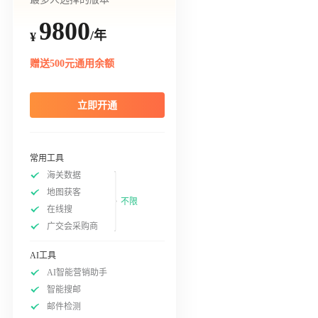
9800
/年
¥
赠送500元通用余额
立即开通
常用工具
海关数据
地图获客
不限
在线搜
广交会采购商
AI工具
AI智能营销助手
智能搜邮
邮件检测