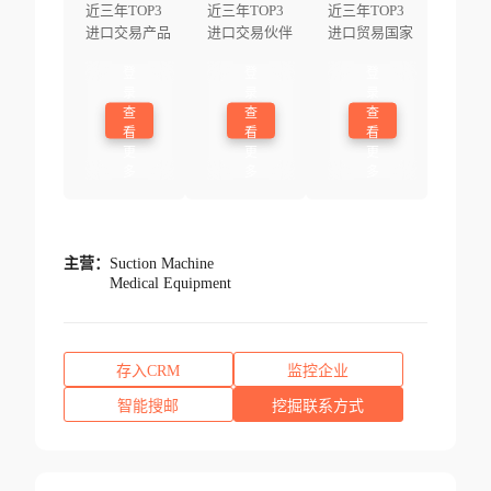
近三年TOP3
近三年TOP3
近三年TOP3
进口交易产品
进口交易伙伴
进口贸易国家
登
登
登
录
录
录
查
查
查
看
看
看
更
更
更
多
多
多
主营：
Suction Machine
Medical Equipment
存入CRM
监控企业
智能搜邮
挖掘联系方式