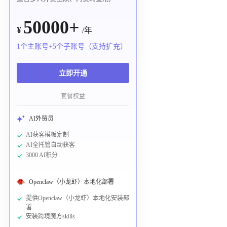
50000+
¥
/年
1个主账号+5个子账号（支持扩充）
立即开通
套餐权益
AI外贸员
AI获客模板定制
AI全托管自动获客
3000 AI积分
Openclaw（小龙虾）本地化部署
提供Openclaw（小龙虾）本地化安装部
署
安装跨境魔方skills