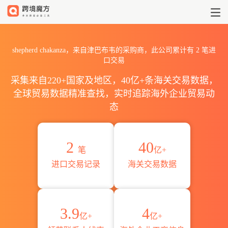
2026shepherd chakanza
shepherd chakanza，来自津巴布韦的采购商，此公司累计有
2
笔进
口交易
采集来自220+国家及地区，40亿+条海关交易数据，
全球贸易数据精准查找，实时追踪海外企业贸易动
态
2
40
笔
亿+
进口交易记录
海关交易数据
3.9
4
亿+
亿+