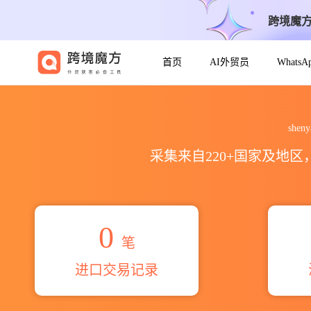
跨境魔
首页
AI外贸员
Whats
2026shenyang mining mach
shen
采集来自220+国家及地
0
笔
进口交易记录