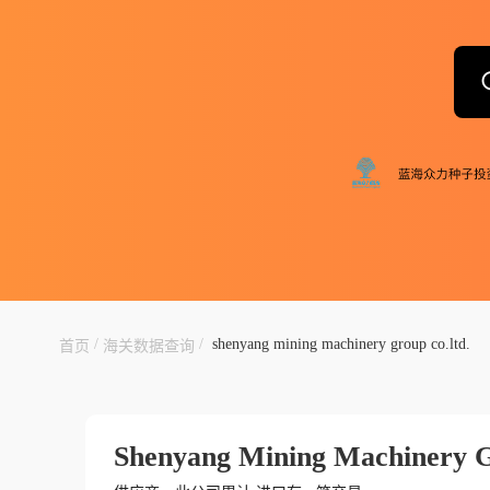
/
/
shenyang mining machinery group co.ltd.
首页
海关数据查询