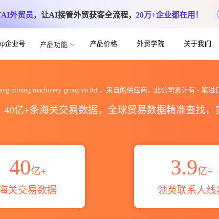
方
AI外贸员
，让AI接管外贸获客全流程，
20万+企业都在用！
App企业号
产品价格
外贸学院
关于我们
产品功能
inery group co.ltd.海关进出口
yang mining machinery group co.ltd.，来自的供应商，此公司累计有
-
笔进
区，40亿+条海关交易数据，全球贸易数据精准查找
40
3.9
亿+
亿+
海关交易数据
领英联系人线