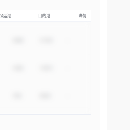
起运港
目的港
详情