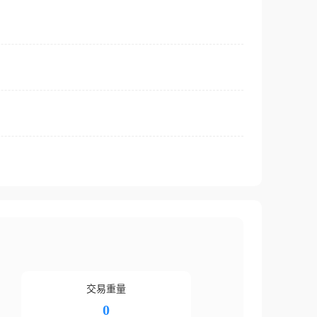
交易重量
0