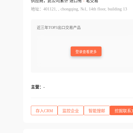
供应商，此公司累计 进口有
-
笔交易
地址：401121, , chongqing, №1, 14th floor, building 13
近三年TOP3出口交易产品
登录查看更多
主营：
-
存入CRM
监控企业
智能搜邮
挖掘联系