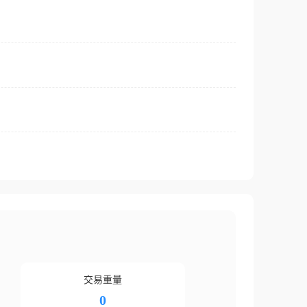
交易重量
0