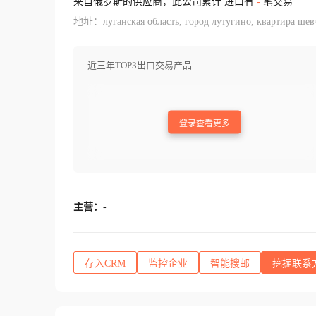
来自俄罗斯的供应商，此公司累计 进口有
-
笔交易
地址：луганская область, город лутугино, квартира шевч
近三年TOP3出口交易产品
登录查看更多
主营：
-
存入CRM
监控企业
智能搜邮
挖掘联系