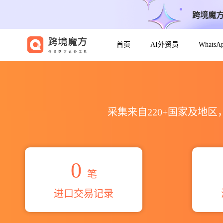
跨境魔
首页
AI外贸员
Whats
2026shengfute海关进出口数据
采集来自220+国家及地
0
笔
进口交易记录