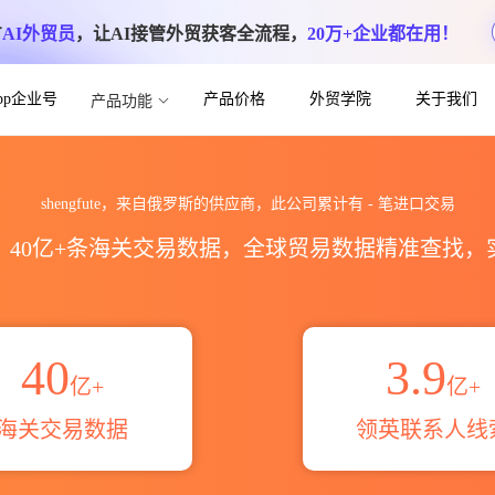
方
AI外贸员
，让AI接管外贸获客全流程，
20万+企业都在用！
App企业号
产品价格
外贸学院
关于我们
产品功能
统计_贸易概览_贸易区域伙伴_HS编码港
shengfute，来自俄罗斯的供应商，此公司累计有
-
笔进口交易
区，40亿+条海关交易数据，全球贸易数据精准查找
40
3.9
亿+
亿+
海关交易数据
领英联系人线