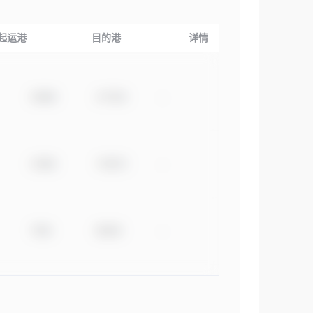
起运港
目的港
详情