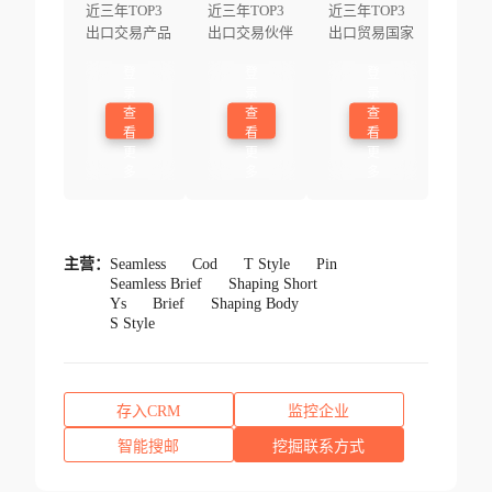
近三年TOP3
近三年TOP3
近三年TOP3
出口交易产品
出口交易伙伴
出口贸易国家
登
登
登
录
录
录
查
查
查
看
看
看
更
更
更
多
多
多
主营：
Seamless
Cod
T Style
Pin
Seamless Brief
Shaping Short
Ys
Brief
Shaping Body
S Style
存入CRM
监控企业
智能搜邮
挖掘联系方式