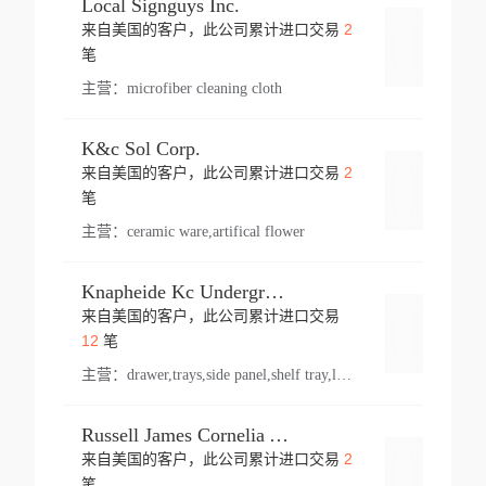
Local Signguys Inc.
2
来自美国的客户，此公司累计进口交易
登录
笔
主营：
microfiber cleaning cloth
K&c Sol Corp.
2
来自美国的客户，此公司累计进口交易
登录
笔
主营：
ceramic ware,artifical flower
Knapheide Kc Underground
来自美国的客户，此公司累计进口交易
登录
12
笔
主营：
drawer,trays,side panel,shelf tray,lock drawer,panel,for vehicle,telescopic slide,drawer shelf,equipment,shelf,automotive part
Russell James Cornelia Arlington Va
2
来自美国的客户，此公司累计进口交易
登录
笔