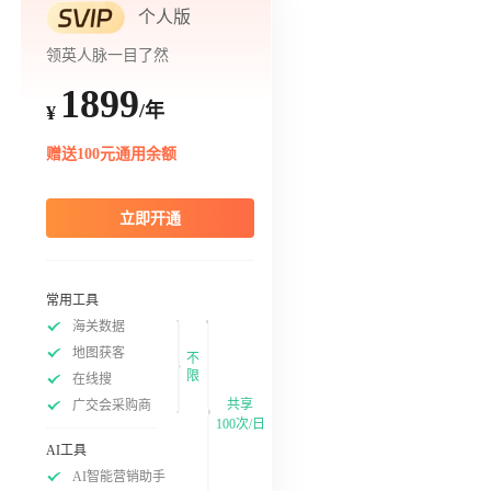
个人版
领英人脉一目了然
1899
/年
¥
赠送100元通用余额
立即开通
常用工具
海关数据
地图获客
不
限
在线搜
共享
广交会采购商
100次/日
AI工具
AI智能营销助手