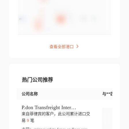
查看全部港口
热门公司推荐
公司名称
与**匹配交易
P.don Transfreight International
来自菲律宾的客户，此公司累计进口交
登录
9
易
笔