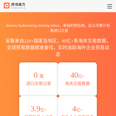
2026shantou huabaocheng
shantou huabaocheng knitting indust，来自的供应商，此公司累计有
-
笔进口交易
采集来自220+国家及地区，40亿+条海关交易数据，
全球贸易数据精准查找，实时追踪海外企业贸易动
态
0
40
笔
亿+
进口交易记录
海关交易数据
3.9
4
亿+
亿+