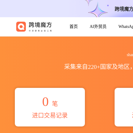
跨境魔
首页
AI外贸员
Whats
2026shanghai langyi ente
sh
采集来自220+国家及地
0
笔
进口交易记录