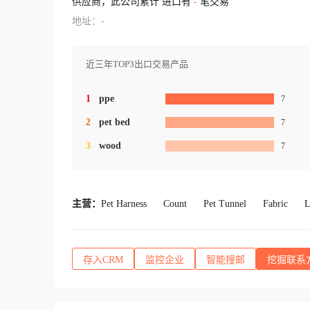
供应商，此公司累计 进口有
-
笔交易
地址：-
近三年TOP3出口交易产品
1
ppe
7
2
pet bed
7
3
wood
7
主营：
Pet Harness
Count
Pet Tunnel
Fabric
L
存入CRM
监控企业
智能搜邮
挖掘联系