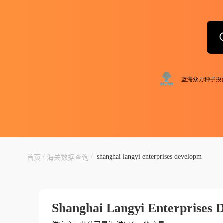
/
/
shanghai langyi enterprises developm
首页
海关数据查询
Shanghai Langyi Enterprises 