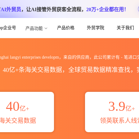
方
AI外贸员
，让AI接管外贸获客全流程，
20万+企业都在用！
App企业号
产品价格
外贸学院
关于我们
产品功能
rprises developm海关进出口数据统
anghai langyi enterprises developm，来自的供应商，此公司累计有
-
笔进口
区，40亿+条海关交易数据，全球贸易数据精准查找
40
3.9
亿+
亿+
海关交易数据
领英联系人线