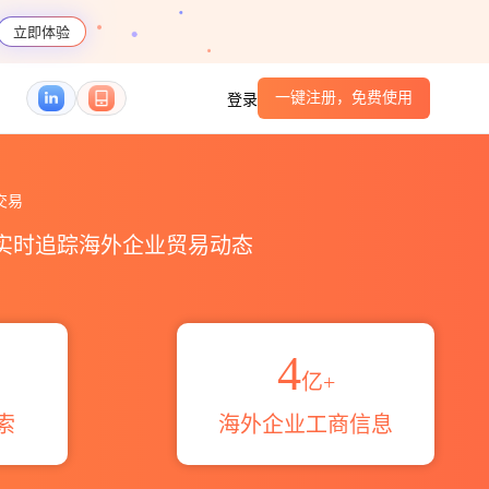
立即体验
一键注册，免费使用
登录
计_贸易概览_贸易区域伙伴_HS编码港口_跨境魔
交易
，实时追踪海外企业贸易动态
4
亿+
索
海外企业工商信息