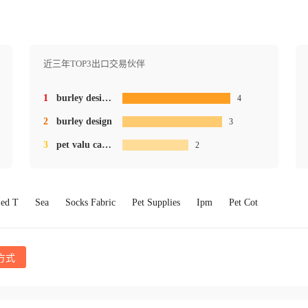
近三年TOP3出口交易伙伴
1
burley design llc
4
2
burley design
3
3
pet valu canada inc
2
ed T
Sea
Socks Fabric
Pet Supplies
Ipm
Pet Cot
方式