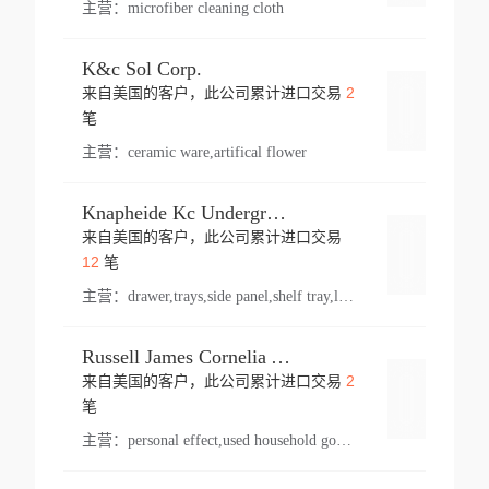
主营：
microfiber cleaning cloth
K&c Sol Corp.
2
来自美国的客户，此公司累计进口交易
登录
笔
主营：
ceramic ware,artifical flower
Knapheide Kc Underground
来自美国的客户，此公司累计进口交易
登录
12
笔
主营：
drawer,trays,side panel,shelf tray,lock drawer,panel,for vehicle,telescopic slide,drawer shelf,equipment,shelf,automotive part
Russell James Cornelia Arlington Va
2
来自美国的客户，此公司累计进口交易
登录
笔
主营：
personal effect,used household goods