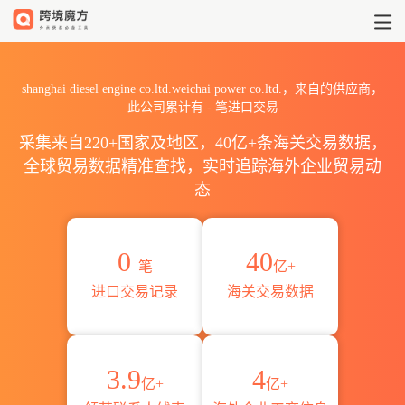
2026shanghai diesel engine
shanghai diesel engine co.ltd.weichai power co.ltd.，来自的供应商，
此公司累计有
-
笔进口交易
采集来自220+国家及地区，40亿+条海关交易数据，
全球贸易数据精准查找，实时追踪海外企业贸易动
态
0
40
笔
亿+
进口交易记录
海关交易数据
3.9
4
亿+
亿+