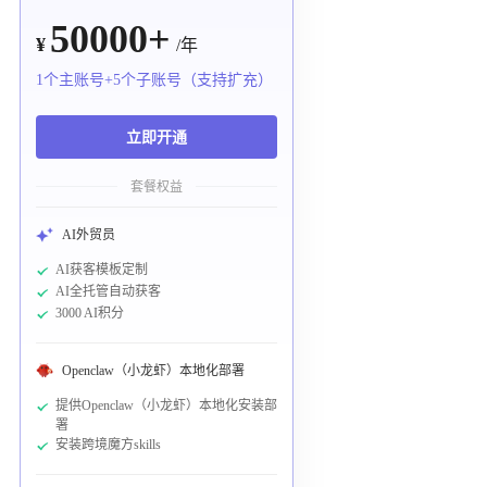
50000+
¥
/年
1个主账号+5个子账号（支持扩充）
立即开通
套餐权益
AI外贸员
AI获客模板定制
AI全托管自动获客
3000 AI积分
Openclaw（小龙虾）本地化部署
提供Openclaw（小龙虾）本地化安装部
署
安装跨境魔方skills