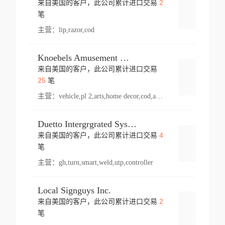
2
来自美国的客户，此公司累计进口交易
登录
笔
主营：
lip,razor,cod
Knoebels Amusement Resort
来自美国的客户，此公司累计进口交易
登录
25
笔
主营：
vehicle,pl 2,arts,home decor,cod,amusement ride,sea
Duetto Intergrgrated Systems Inc.
4
来自美国的客户，此公司累计进口交易
登录
笔
主营：
gh,turn,smart,weld,utp,controller
Local Signguys Inc.
2
来自美国的客户，此公司累计进口交易
登录
笔