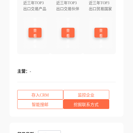
近三年TOP3
近三年TOP3
近三年TOP3
出口交易产品
出口交易伙伴
出口贸易国家
登
登
登
录
录
录
查
查
查
看
看
看
更
更
更
多
多
多
主营：
-
存入CRM
监控企业
智能搜邮
挖掘联系方式