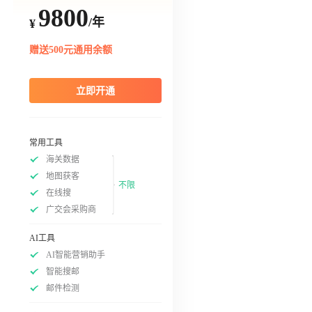
9800
/年
¥
赠送500元通用余额
立即开通
常用工具
海关数据
地图获客
不限
在线搜
广交会采购商
AI工具
AI智能营销助手
智能搜邮
邮件检测