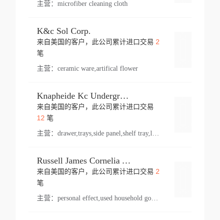
主营：
microfiber cleaning cloth
K&c Sol Corp.
2
来自美国的客户，此公司累计进口交易
登录
笔
主营：
ceramic ware,artifical flower
Knapheide Kc Underground
来自美国的客户，此公司累计进口交易
登录
12
笔
主营：
drawer,trays,side panel,shelf tray,lock drawer,panel,for vehicle,telescopic slide,drawer shelf,equipment,shelf,automotive part
Russell James Cornelia Arlington Va
2
来自美国的客户，此公司累计进口交易
登录
笔
主营：
personal effect,used household goods