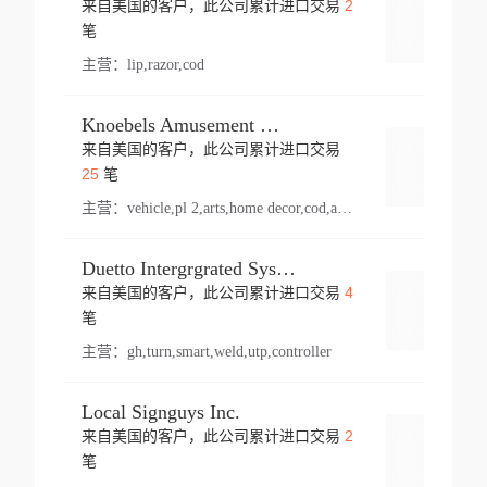
2
来自美国的客户，此公司累计进口交易
登录
笔
主营：
lip,razor,cod
Knoebels Amusement Resort
来自美国的客户，此公司累计进口交易
登录
25
笔
主营：
vehicle,pl 2,arts,home decor,cod,amusement ride,sea
Duetto Intergrgrated Systems Inc.
4
来自美国的客户，此公司累计进口交易
登录
笔
主营：
gh,turn,smart,weld,utp,controller
Local Signguys Inc.
2
来自美国的客户，此公司累计进口交易
登录
笔