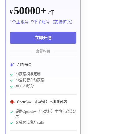
50000+
¥
/年
1个主账号+5个子账号（支持扩充）
立即开通
套餐权益
AI外贸员
AI获客模板定制
AI全托管自动获客
3000 AI积分
Openclaw（小龙虾）本地化部署
提供Openclaw（小龙虾）本地化安装部
署
安装跨境魔方skills