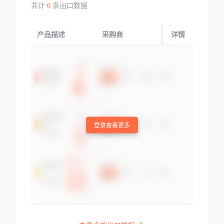
共计
0
条出口数据
产品描述
采购商
起运国/地区
详情
登录查看更多