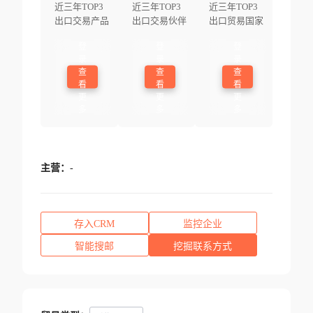
近三年TOP3
近三年TOP3
近三年TOP3
出口交易产品
出口交易伙伴
出口贸易国家
登
登
登
录
录
录
查
查
查
看
看
看
更
更
更
多
多
多
主营：
-
存入CRM
监控企业
智能搜邮
挖掘联系方式