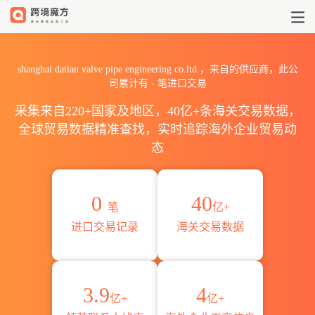
2026shanghai datian valve
shanghai datian valve pipe engineering co.ltd.，来自的供应商，此公
司累计有
-
笔进口交易
采集来自220+国家及地区，40亿+条海关交易数据，
全球贸易数据精准查找，实时追踪海外企业贸易动
态
0
40
笔
亿+
进口交易记录
海关交易数据
3.9
4
亿+
亿+