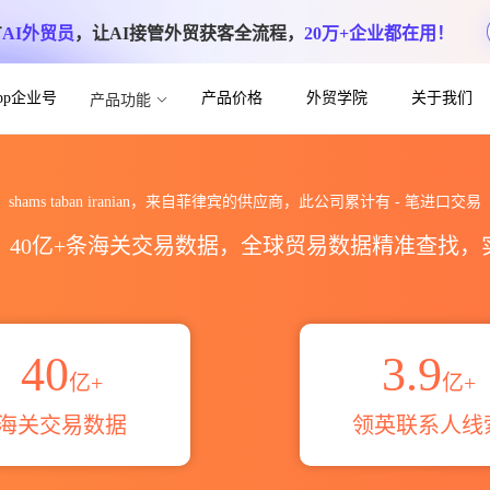
方
AI外贸员
，让AI接管外贸获客全流程，
20万+企业都在用！
App企业号
产品价格
外贸学院
关于我们
产品功能
an海关进出口数据统计_贸易概览_贸易区域伙
shams taban iranian，来自菲律宾的供应商，此公司累计有
-
笔进口交易
区，40亿+条海关交易数据，全球贸易数据精准查找
40
3.9
亿+
亿+
海关交易数据
领英联系人线