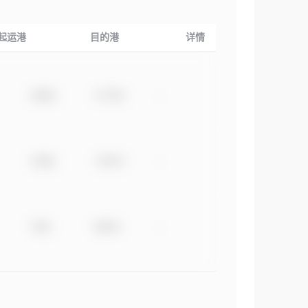
起运港
目的港
详情