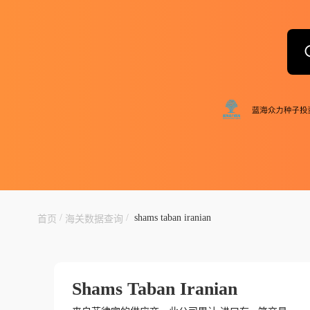
/
/
shams taban iranian
首页
海关数据查询
Shams Taban Iranian