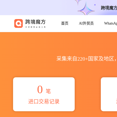
跨境魔
首页
AI外贸员
Whats
2026shams taban irani
采集来自220+国家及地
0
笔
进口交易记录