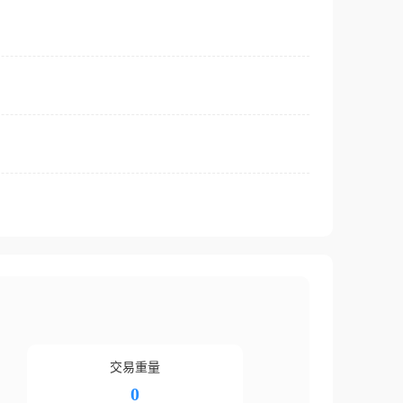
交易重量
0