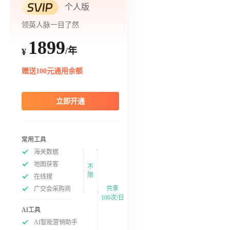
个人版
领英人脉一目了然
1899
/年
¥
赠送100元通用余额
立即开通
常用工具
海关数据
地图获客
不
限
在线搜
共享
广交会采购商
100次/日
AI工具
AI智能营销助手