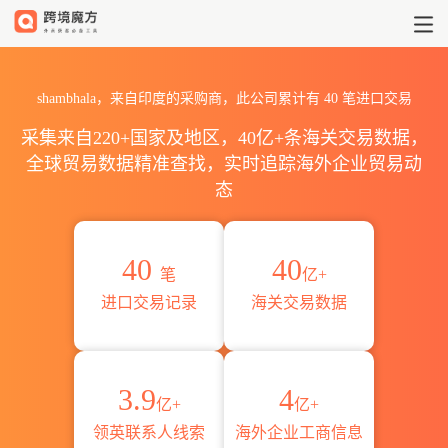
2026shambhala海关进出口数
shambhala，来自印度的采购商，此公司累计有
40
笔进口交易
采集来自220+国家及地区，40亿+条海关交易数据，
全球贸易数据精准查找，实时追踪海外企业贸易动
态
40
40
笔
亿+
进口交易记录
海关交易数据
3.9
4
亿+
亿+
领英联系人线索
海外企业工商信息