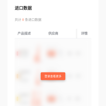
进口数据
共计
0
条进口数据
产品描述
供应商
起运国/地区
详情
登录查看更多