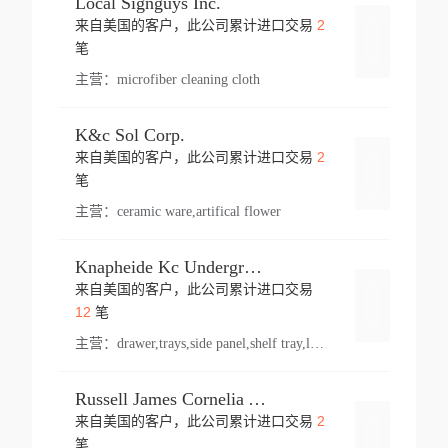
Local Signguys Inc.
2
来自美国的客户，此公司累计进口交易
登录
笔
主营：
microfiber cleaning cloth
K&c Sol Corp.
2
来自美国的客户，此公司累计进口交易
登录
笔
主营：
ceramic ware,artifical flower
Knapheide Kc Underground
来自美国的客户，此公司累计进口交易
登录
12
笔
主营：
drawer,trays,side panel,shelf tray,lock drawer,panel,for vehicle,telescopic slide,drawer shelf,equipment,shelf,automotive part
Russell James Cornelia Arlington Va
2
来自美国的客户，此公司累计进口交易
登录
笔