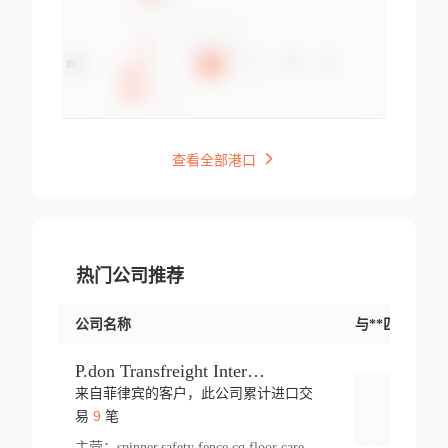
查看全部港口
热门公司推荐
公司名称
与**匹配交易
P.don Transfreight International
来自菲律宾的客户，此公司累计进口交
登录
9
易
笔
主营：
spinner,safety fence,cq,floor care machine,cargo,welded steel,web,essential,ratchet tie down,contact email,creatine monohydrate,x 50,bag,paper cups lid,erti,500 c,plush toy,steel wire,webbing,otr tyre,s8,food packaging,edmonton,quad,pc,floor cleaner,carton paper cup,wood pack,auto par,bar chair,oven,fitness products,leisure chair,canada,bicycle,rovin,pickup truck,rat,cover,carton,plastic lid,battery,ride on car,oil gas well,hat,pet cage,n tr,ionic,shoes tel,acrylic bathtub,microvit,fans,lumen,wheels,gin,tdr,tpo,llysine,hot,bur,bonnell spring,g class,dumbbell,condenser,s5,cleaner vacuum,d fence,board,wood,promi,swir,ail,orchard,mattres,cash,microfiber bathrobe,vacuum cleaner floor,access door,pad,wood packing,carton toy,gas well,cotton,freight prepaid,sga,heat exchange,mat,psn,al em,glc,lifting table,cod,plastic shell,wire po,foam,ladies knitted dress,rim,a1,roller,spare part,t 80,waterproof terminal,barbell set,vehicle,bicycle tire,go game,led light,computer chair,block mesh,stainless steel,ape,steel wire rope,carton paper box,ladies knitted pullover,threonine feed grade,electrical appliance,eyebolt,casing,rubber duck,ball,8 port,pet bottle,box steel,scaffolding parts,packing material,na e,polyester knit,blouse,d jack,vacuum flask,lip,aite,fruit plate,steel frame,sealing,mesh,s14,textile,office chair,pendant light,jet,bar stool,furniture,aluminium,wallet,carton pot,tool box,brand new tire,brightway,tria,strea,prop,fishing products,car bumper,butter,fog lamp cover,yofc,tableware,plastic,plastic bottle spray,fireplace,natural stone products,t sp,pullover,aluminium pan,massage product,spotlight,finned tube bundle,table,wood stick,high pressure cleaner,auto part,welded wire mesh,chinese medicine,mater,tsc,sea,cable,glove,supplies,kelvin,sacom,hot dipped galvanized steel pipe,ring wire,pright,rush,ion,paper bag,ring,cup sleeve,oil,gmh,car step,cabinet,leisure table,ladies knit top,sol,electric bicycle,pera,feed grade,air purifier,stanc,storage box,no wooden,pdo,iu,aluminium sheet,k2,p1,s 50,dj,vacuum cleaner,nylon bag,insulat,power,cleaner,hpa,molded,control arm,import,octg,s 99,tablecloth,screw,flail mower,dining chair,l ap,butyl inner tube,ppo,20 sp,wire lock accessories,mattress fabric,kitchen,s7,frame,steel,carton plastic,ipm,electrical cabinet,wear strip,racks,brand tire,tin,packaging material,ys,anji,ceramics product,metal furniture,sebacic acid,umber,flap,ladies knitted,bun pan,chemical substance,lusin,country of origin,edt,unica,stainless steel wire,weld,dire,ai r,poncho,toy car,chemical,t code,s corporation,oem,chinese herb,fly,hydrochloride,ppe,grille,lifting,socks,lighting,ale,unit,hood,stud,aircool,s glass fiber,brass valve valve,tssu,cotton bag,aka,gh,slusher,sporting good,bar stools,n steel,nonwoven bag,essar,ladies knitted skirt,light mouse,drilling,spin bike,sling,insulation tubing,string wound filter cartridge,door frame,u post,optical fibre cable,glass,md,kumho,synthetic grass,shoes,cific,mobil,carton box,fence panel,new tire,chi