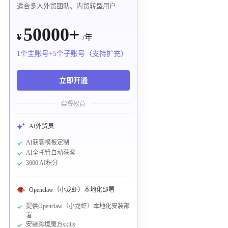
适合多人外贸团队、内贸转型用户
50000+
¥
/年
1个主账号+5个子账号（支持扩充）
立即开通
套餐权益
AI外贸员
AI获客模板定制
AI全托管自动获客
3000 AI积分
Openclaw（小龙虾）本地化部署
提供Openclaw（小龙虾）本地化安装部
署
安装跨境魔方skills