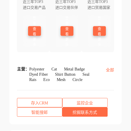
近三年TOP3
近三年TOP3
近三年TOP3
进口交易产品
进口交易伙伴
进口贸易国家
登
登
登
录
录
录
查
查
查
看
看
看
更
更
更
多
多
多
主营：
Polyester
Cat
Metal Badge
全部
Dyed Fiber
Shirt Button
Seal
Rais
Eco
Mesh
Circle
存入CRM
监控企业
智能搜邮
挖掘联系方式