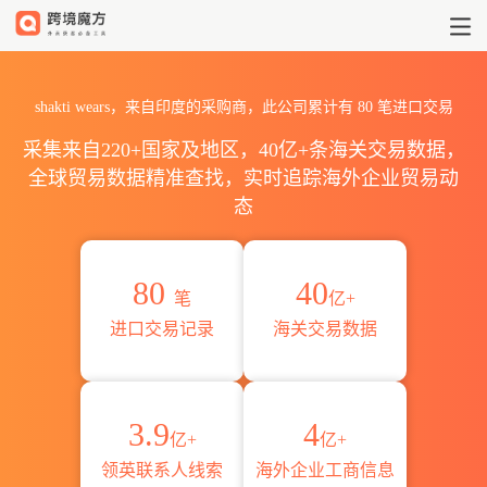
2026shakti wears海关进出
shakti wears，来自印度的采购商，此公司累计有
80
笔进口交易
采集来自220+国家及地区，40亿+条海关交易数据，
全球贸易数据精准查找，实时追踪海外企业贸易动
态
80
40
笔
亿+
进口交易记录
海关交易数据
3.9
4
亿+
亿+
领英联系人线索
海外企业工商信息