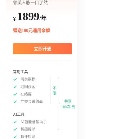
领英人脉一目了然
1899
/年
¥
赠送100元通用余额
立即开通
常用工具
海关数据
地图获客
不
限
在线搜
共享
广交会采购商
100次/日
AI工具
AI智能营销助手
智能搜邮
邮件检测