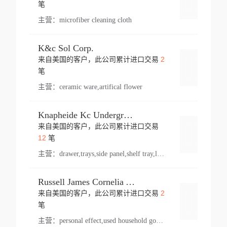
登录
笔
主营：
microfiber cleaning cloth
K&c Sol Corp.
2
来自美国的客户，此公司累计进口交易
登录
笔
主营：
ceramic ware,artifical flower
Knapheide Kc Underground
来自美国的客户，此公司累计进口交易
登录
12
笔
主营：
drawer,trays,side panel,shelf tray,lock drawer,panel,for vehicle,telescopic slide,drawer shelf,equipment,shelf,automotive part
Russell James Cornelia Arlington Va
2
来自美国的客户，此公司累计进口交易
登录
笔
主营：
personal effect,used household goods