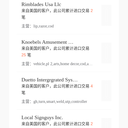
Rimblades Usa Llc
2
来自美国的客户，此公司累计进口交易
登录
笔
主营：
lip,razor,cod
Knoebels Amusement Resort
来自美国的客户，此公司累计进口交易
登录
25
笔
主营：
vehicle,pl 2,arts,home decor,cod,amusement ride,sea
Duetto Intergrgrated Systems Inc.
4
来自美国的客户，此公司累计进口交易
登录
笔
主营：
gh,turn,smart,weld,utp,controller
Local Signguys Inc.
2
来自美国的客户，此公司累计进口交易