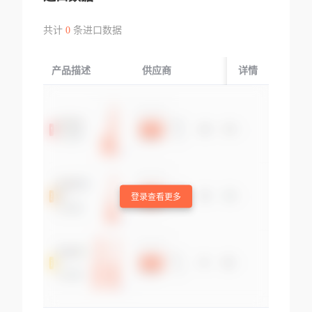
共计
0
条进口数据
产品描述
供应商
起运国/地区
详情
登录查看更多