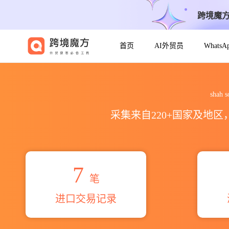
跨境魔
首页
AI外贸员
Whats
2026shah sonshydraulic
shah
采集来自220+国家及地
7
笔
进口交易记录