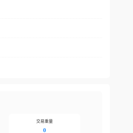
交易重量
0