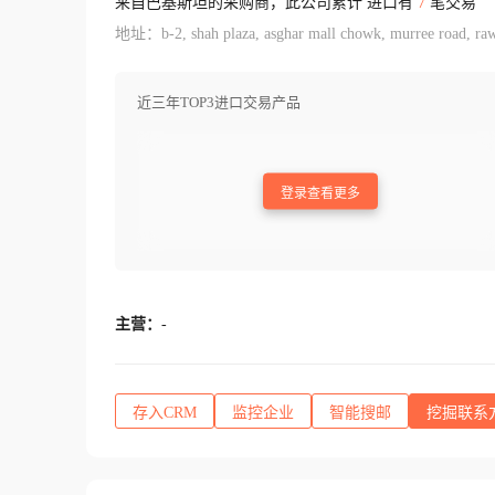
来自巴基斯坦的采购商，此公司累计 进口有
7
笔交易
地址：b-2, shah plaza, asghar mall chowk, murree road, raw
近三年TOP3进口交易产品
登录查看更多
主营：
-
存入CRM
监控企业
智能搜邮
挖掘联系