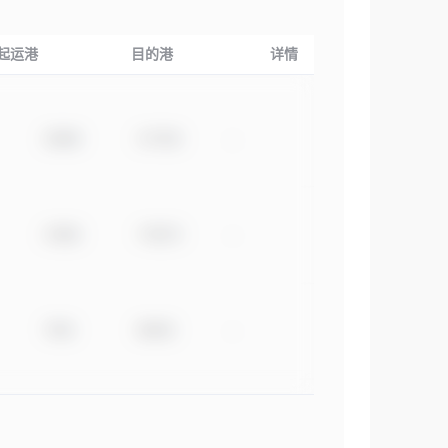
起运港
目的港
详情