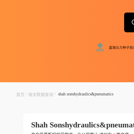
/
/
shah sonshydraulics&pneumatics
首页
海关数据查询
Shah Sonshydraulics&pneumat