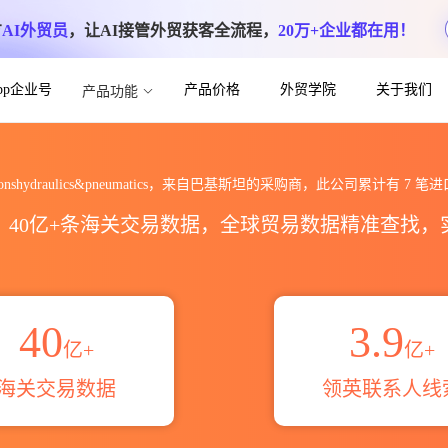
方
AI外贸员
，让AI接管外贸获客全流程，
20万+企业都在用！
App企业号
产品价格
外贸学院
关于我们
产品功能
s&pneumatics海关进出口数据统计_贸
 sonshydraulics&pneumatics，来自巴基斯坦的采购商，此公司累计有
7
笔进
区，40亿+条海关交易数据，全球贸易数据精准查找
40
3.9
亿+
亿+
海关交易数据
领英联系人线