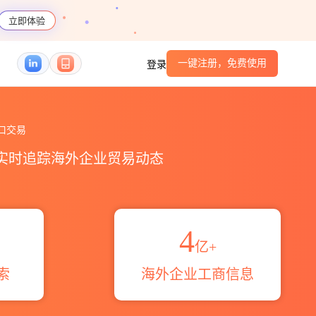
立即体验
一键注册，免费使用
登录
易概览_贸易区域伙伴_HS编码港口_跨境魔方
口交易
，实时追踪海外企业贸易动态
4
亿+
索
海外企业工商信息