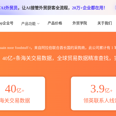
方
AI外贸员
，让AI接管外贸获客全流程，
20万+企业都在用！
App企业号
产品价格
外贸学院
关于我们
产品功能
 foodstuff t海关进出口数据统计_贸易
r hussain noor foodstuff t，来自阿拉伯联合酋长国的采购商，此公司累计有
1
区，40亿+条海关交易数据，全球贸易数据精准查找
40
3.9
亿+
亿+
海关交易数据
领英联系人线