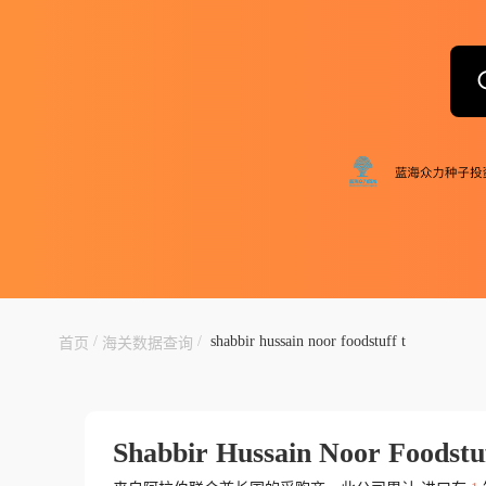
/
/
shabbir hussain noor foodstuff t
首页
海关数据查询
Shabbir Hussain Noor Foodstu