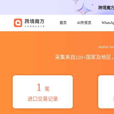
跨境魔
首页
AI外贸员
Whats
2026shabbir hussain noor
shabbi
采集来自220+国家及地
1
笔
进口交易记录