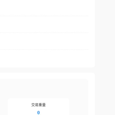
交易重量
0