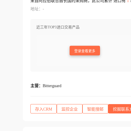
来自阿拉伯联合酋长国的采购商，此公司累计 进口有
1
地址：-
近三年TOP3进口交易产品
登录查看更多
主营：
Bitterguard
存入CRM
监控企业
智能搜邮
挖掘联系