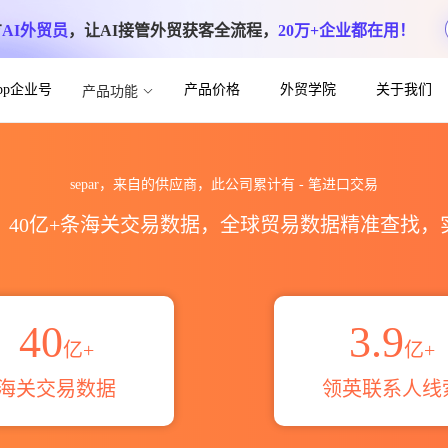
方
AI外贸员
，让AI接管外贸获客全流程，
20万+企业都在用！
App企业号
产品价格
外贸学院
关于我们
产品功能
贸易概览_贸易区域伙伴_HS编码港口_
separ，来自的供应商，此公司累计有
-
笔进口交易
区，40亿+条海关交易数据，全球贸易数据精准查找
40
3.9
亿+
亿+
海关交易数据
领英联系人线