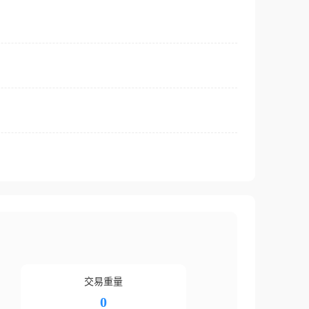
交易重量
0