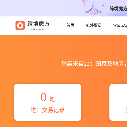
跨境魔
首页
AI外贸员
Whats
2026separ海关进出口数据统计_
采集来自220+国家及地
0
笔
进口交易记录