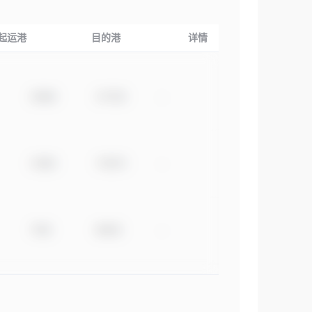
起运港
目的港
详情