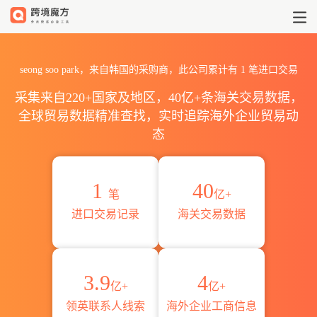
2026seong soo park海关进
seong soo park，来自韩国的采购商，此公司累计有
1
笔进口交易
采集来自220+国家及地区，40亿+条海关交易数据，
全球贸易数据精准查找，实时追踪海外企业贸易动
态
1
40
笔
亿+
进口交易记录
海关交易数据
3.9
4
亿+
亿+
领英联系人线索
海外企业工商信息