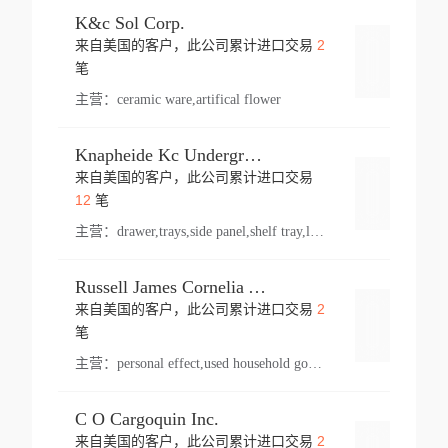
K&c Sol Corp.
2
来自美国的客户，此公司累计进口交易
登录
笔
主营：
ceramic ware,artifical flower
Knapheide Kc Underground
来自美国的客户，此公司累计进口交易
登录
12
笔
主营：
drawer,trays,side panel,shelf tray,lock drawer,panel,for vehicle,telescopic slide,drawer shelf,equipment,shelf,automotive part
Russell James Cornelia Arlington Va
2
来自美国的客户，此公司累计进口交易
登录
笔
主营：
personal effect,used household goods
C O Cargoquin Inc.
2
来自美国的客户，此公司累计进口交易