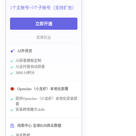
1个主账号+5个子账号（支持扩充）
立即开通
套餐权益
AI外贸员
AI获客模板定制
AI全托管自动获客
3000 AI积分
Openclaw（小龙虾）本地化部署
提供Openclaw（小龙虾）本地化安装部
署
安装跨境魔方skills
线索中心 全球B2B商业数据
海关数据