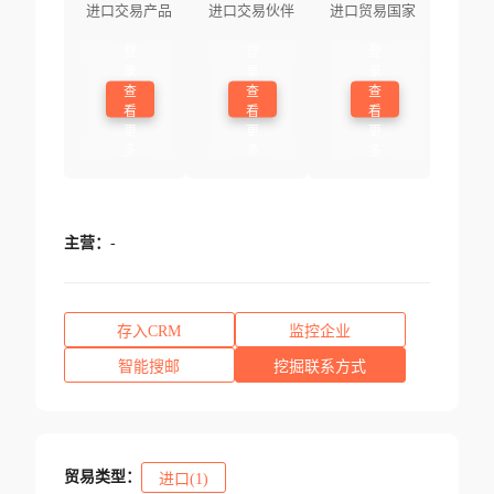
进口交易产品
进口交易伙伴
进口贸易国家
登
登
登
录
录
录
查
查
查
看
看
看
更
更
更
多
多
多
主营：
-
存入CRM
监控企业
智能搜邮
挖掘联系方式
贸易类型：
进口(1)