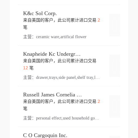
K&c Sol Corp.
2
来自美国的客户，此公司累计进口交易
登录
笔
主营：
ceramic ware,artifical flower
Knapheide Kc Underground
来自美国的客户，此公司累计进口交易
登录
12
笔
主营：
drawer,trays,side panel,shelf tray,lock drawer,panel,for vehicle,telescopic slide,drawer shelf,equipment,shelf,automotive part
Russell James Cornelia Arlington Va
2
来自美国的客户，此公司累计进口交易
登录
笔
主营：
personal effect,used household goods
C O Cargoquin Inc.