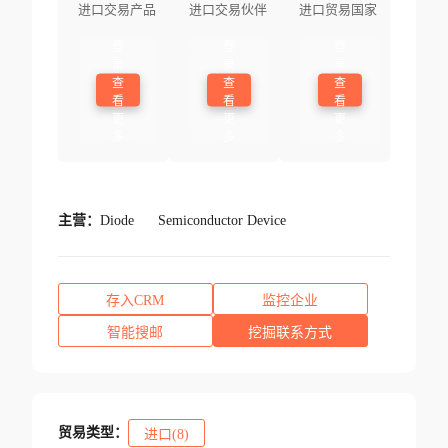
进口交易产品
进口交易伙伴
进口贸易国家
登
登
登
录
录
录
查
查
查
看
看
看
更
更
更
多
多
多
主营：
Diode
Semiconductor Device
存入CRM
监控企业
智能搜邮
挖掘联系方式
贸易类型：
进口(8)