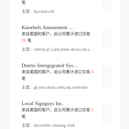
登录
笔
主营：
lip,razor,cod
Knoebels Amusement Resort
来自美国的客户，此公司累计进口交易
登录
25
笔
主营：
vehicle,pl 2,arts,home decor,cod,amusement ride,sea
Duetto Intergrgrated Systems Inc.
4
来自美国的客户，此公司累计进口交易
登录
笔
主营：
gh,turn,smart,weld,utp,controller
Local Signguys Inc.
2
来自美国的客户，此公司累计进口交易
登录
笔
主营：
microfiber cleaning cloth