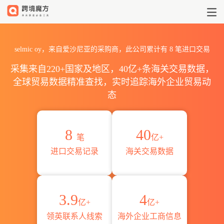
2026selmic oy海关进出口数据
selmic oy，来自爱沙尼亚的采购商，此公司累计有
8
笔进口交易
采集来自220+国家及地区，40亿+条海关交易数据，
全球贸易数据精准查找，实时追踪海外企业贸易动
态
8
40
笔
亿+
进口交易记录
海关交易数据
3.9
4
亿+
亿+
领英联系人线索
海外企业工商信息