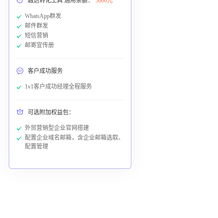
触达转化工具 通用余额：
5000元
WhatsApp群发
邮件群发
短信营销
邮寄宣传册
客户成功服务
1v1客户成功经理全程服务
可选附加权益包：
外贸营销型企业官网搭建
配置企业域名邮箱，含企业邮箱选取、
配置管理