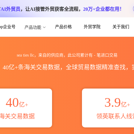
方
AI外贸员
，让AI接管外贸获客全流程，
20万+企业都在用！
App企业号
产品价格
外贸学院
关于我们
产品功能
数据统计_贸易概览_贸易区域伙伴_HS编码
sea ties llc，来自的供应商，此公司累计有
-
笔进口交易
区，40亿+条海关交易数据，全球贸易数据精准查找
40
3.9
亿+
亿+
海关交易数据
领英联系人线