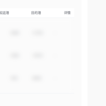
起运港
目的港
详情