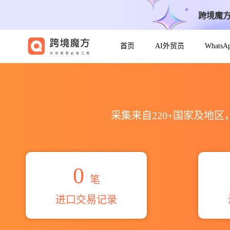
跨境魔
首页
AI外贸员
Whats
2026sea ties llc海关进出口
采集来自220+国家及地
0
笔
进口交易记录