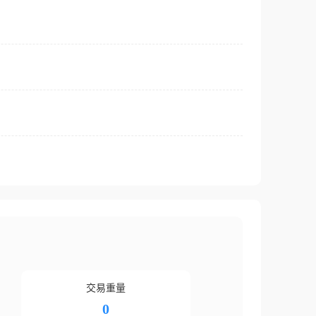
交易重量
0