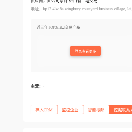
供应商，此公司累计 进口有
-
笔交易
地址：hp12 4lw 8a wingbury courtyard business village, lei
近三年TOP3出口交易产品
登录查看更多
主营：
-
存入CRM
监控企业
智能搜邮
挖掘联系