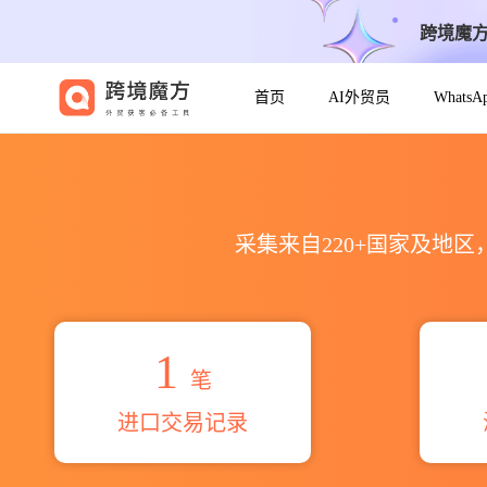
跨境魔
首页
AI外贸员
Whats
2026scott robinson co
采集来自220+国家及地
1
笔
进口交易记录