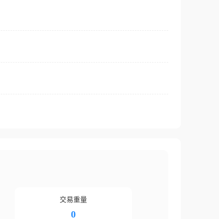
交易重量
0