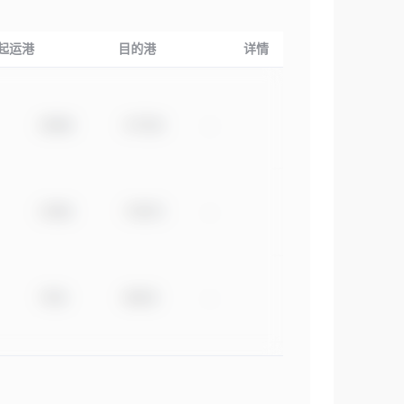
起运港
目的港
详情