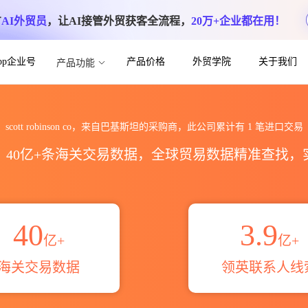
方
AI外贸员
，让AI接管外贸获客全流程，
20万+企业都在用！
App企业号
产品价格
外贸学院
关于我们
产品功能
海关进出口数据统计_贸易概览_贸易区域伙伴_
scott robinson co，来自巴基斯坦的采购商，此公司累计有
1
笔进口交易
区，40亿+条海关交易数据，全球贸易数据精准查找
40
3.9
亿+
亿+
海关交易数据
领英联系人线