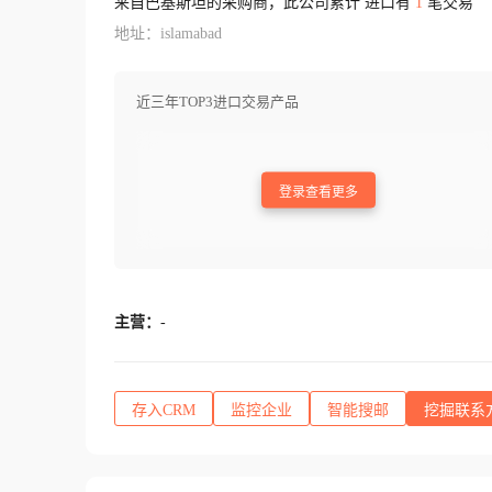
来自巴基斯坦的采购商，此公司累计 进口有
1
笔交易
地址：islamabad
近三年TOP3进口交易产品
登录查看更多
主营：
-
存入CRM
监控企业
智能搜邮
挖掘联系