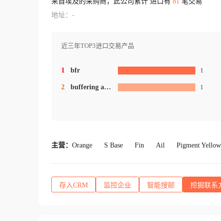
来自埃及的采购商，此公司累计 进口有
81
笔交易
地址：-
近三年TOP3进口交易产品
1
bfr
1
2
buffering agent
1
主营：
Orange
S Base
Fin
Ail
Pigment Yellow
存入CRM
监控企业
智能搜邮
挖掘联系