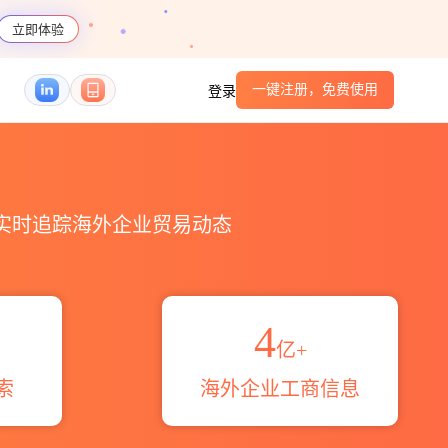
立即体验
一键注册，免费使用
登录
HS编码港口_跨境魔方
，实时追踪海外企业贸易动态
4
亿+
索
海外企业工商信息