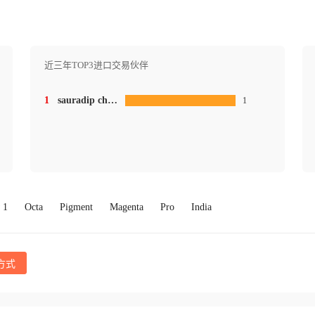
近三年TOP3进口交易伙伴
1
sauradip chemical industries pvt ltd.
1
 1
Octa
Pigment
Magenta
Pro
India
方式