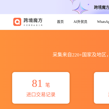
跨境魔
首页
AI外贸员
Whats
2026scib chemical sae
采集来自220+国家及地
81
笔
进口交易记录