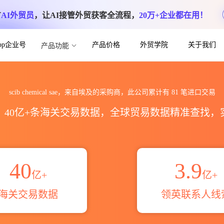
方
AI外贸员
，让AI接管外贸获客全流程，
20万+企业都在用！
App企业号
产品价格
外贸学院
关于我们
产品功能
海关进出口数据统计_贸易概览_贸易区域伙伴_
scib chemical sae，来自埃及的采购商，此公司累计有
81
笔进口交易
区，40亿+条海关交易数据，全球贸易数据精准查找
40
3.9
亿+
亿+
海关交易数据
领英联系人线