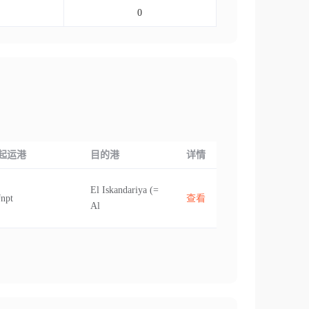
0
起运港
目的港
详情
El Iskandariya (=
Jnpt
查看
Al