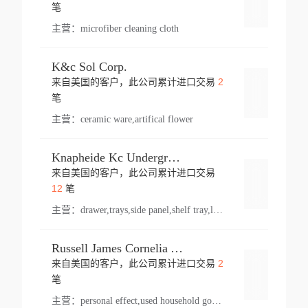
登录
笔
主营：
microfiber cleaning cloth
K&c Sol Corp.
2
来自美国的客户，此公司累计进口交易
登录
笔
主营：
ceramic ware,artifical flower
Knapheide Kc Underground
来自美国的客户，此公司累计进口交易
登录
12
笔
主营：
drawer,trays,side panel,shelf tray,lock drawer,panel,for vehicle,telescopic slide,drawer shelf,equipment,shelf,automotive part
Russell James Cornelia Arlington Va
2
来自美国的客户，此公司累计进口交易
登录
笔
主营：
personal effect,used household goods