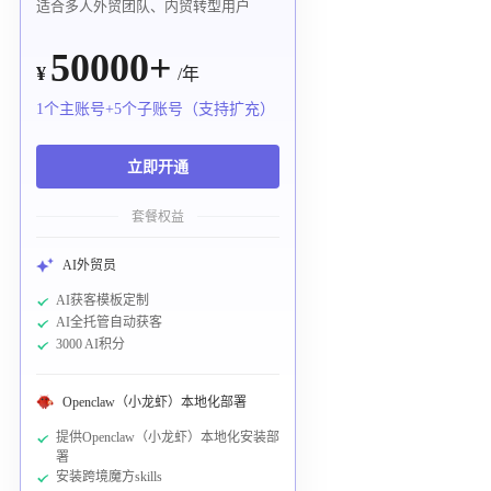
适合多人外贸团队、内贸转型用户
50000+
¥
/年
1个主账号+5个子账号（支持扩充）
立即开通
套餐权益
AI外贸员
AI获客模板定制
AI全托管自动获客
3000 AI积分
Openclaw（小龙虾）本地化部署
提供Openclaw（小龙虾）本地化安装部
署
安装跨境魔方skills