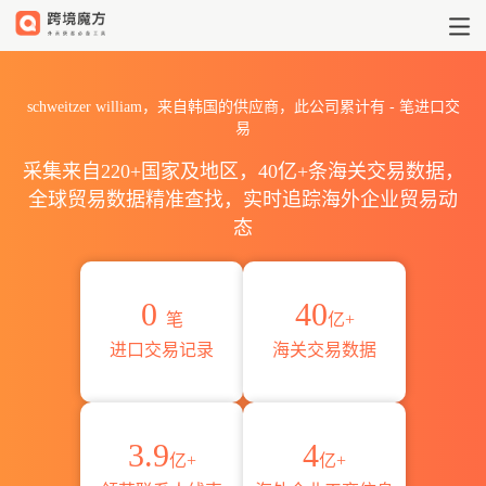
2026schweitzer willia
schweitzer william，来自韩国的供应商，此公司累计有
-
笔进口交
易
采集来自220+国家及地区，40亿+条海关交易数据，
全球贸易数据精准查找，实时追踪海外企业贸易动
态
0
40
笔
亿+
进口交易记录
海关交易数据
3.9
4
亿+
亿+