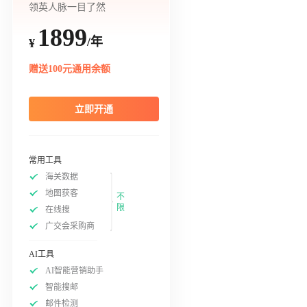
领英人脉一目了然
1899
/年
¥
赠送100元通用余额
立即开通
常用工具
海关数据
地图获客
不
限
在线搜
广交会采购商
AI工具
AI智能营销助手
智能搜邮
邮件检测