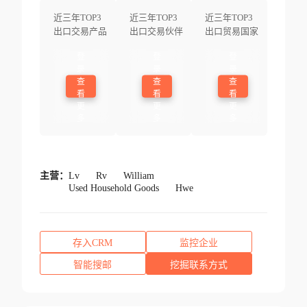
近三年TOP3
近三年TOP3
近三年TOP3
出口交易产品
出口交易伙伴
出口贸易国家
登
登
登
录
录
录
查
查
查
看
看
看
更
更
更
多
多
多
主营：
Lv
Rv
William
Used Household Goods
Hwe
存入CRM
监控企业
智能搜邮
挖掘联系方式