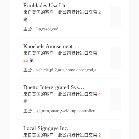
Rimblades Usa Llc
2
来自美国的客户，此公司累计进口交易
登录
笔
主营：
lip,razor,cod
Knoebels Amusement Resort
来自美国的客户，此公司累计进口交易
登录
25
笔
主营：
vehicle,pl 2,arts,home decor,cod,amusement ride,sea
Duetto Intergrgrated Systems Inc.
4
来自美国的客户，此公司累计进口交易
登录
笔
主营：
gh,turn,smart,weld,utp,controller
Local Signguys Inc.
2
来自美国的客户，此公司累计进口交易