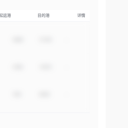
起运港
目的港
详情