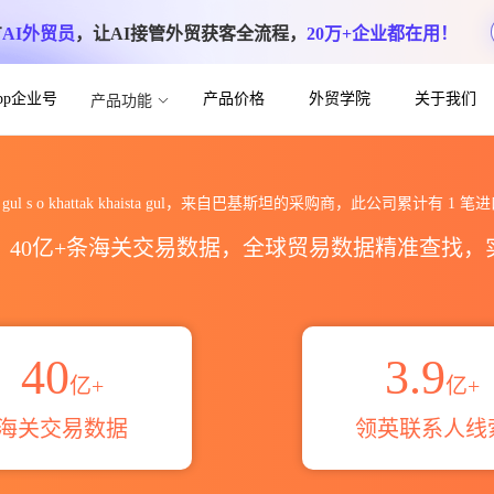
方
AI外贸员
，让AI接管外贸获客全流程，
20万+企业都在用！
App企业号
产品价格
外贸学院
关于我们
产品功能
ak khaista gul海关进出口数据统计_
ar gul s o khattak khaista gul，来自巴基斯坦的采购商，此公司累计有
1
笔进
区，40亿+条海关交易数据，全球贸易数据精准查找
40
3.9
亿+
亿+
海关交易数据
领英联系人线