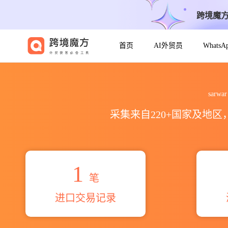
跨境魔
首页
AI外贸员
Whats
2026sarwar gul s o khatt
sarw
采集来自220+国家及地
1
笔
进口交易记录