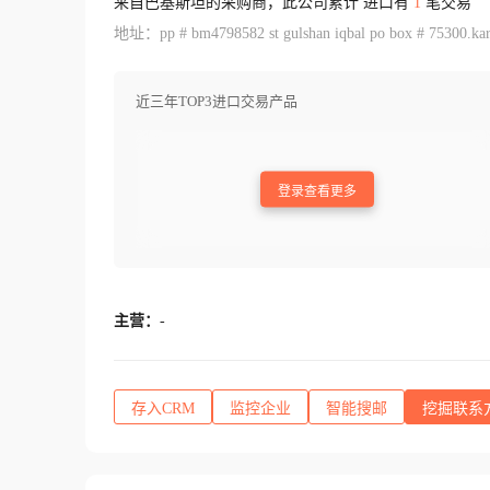
来自巴基斯坦的采购商，此公司累计 进口有
1
笔交易
地址：pp # bm4798582 st gulshan iqbal po box # 75300.kara
近三年TOP3进口交易产品
登录查看更多
主营：
-
存入CRM
监控企业
智能搜邮
挖掘联系