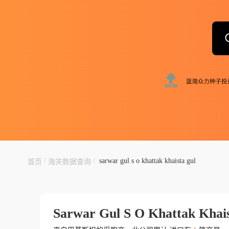
/
/
sarwar gul s o khattak khaista gul
首页
海关数据查询
Sarwar Gul S O Khattak Khai