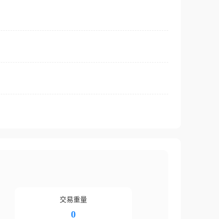
交易重量
0