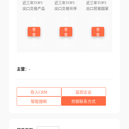
近三年TOP3
近三年TOP3
近三年TOP3
出口交易产品
出口交易伙伴
出口贸易国家
登
登
登
录
录
录
查
查
查
看
看
看
更
更
更
多
多
多
主营：
-
存入CRM
监控企业
智能搜邮
挖掘联系方式