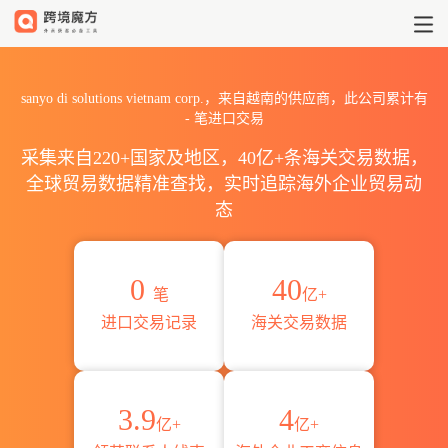
2026sanyo di solutions 
sanyo di solutions vietnam corp.，来自越南的供应商，此公司累计有
-
笔进口交易
采集来自220+国家及地区，40亿+条海关交易数据，
全球贸易数据精准查找，实时追踪海外企业贸易动
态
0
40
笔
亿+
进口交易记录
海关交易数据
3.9
4
亿+
亿+