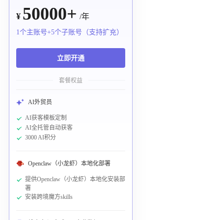
50000+
¥
/年
1个主账号+5个子账号（支持扩充）
立即开通
套餐权益
AI外贸员
AI获客模板定制
AI全托管自动获客
3000 AI积分
Openclaw（小龙虾）本地化部署
提供Openclaw（小龙虾）本地化安装部
署
安装跨境魔方skills