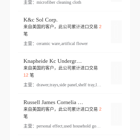
主营：
microfiber cleaning cloth
K&c Sol Corp.
2
来自美国的客户，此公司累计进口交易
登录
笔
主营：
ceramic ware,artifical flower
Knapheide Kc Underground
来自美国的客户，此公司累计进口交易
登录
12
笔
主营：
drawer,trays,side panel,shelf tray,lock drawer,panel,for vehicle,telescopic slide,drawer shelf,equipment,shelf,automotive part
Russell James Cornelia Arlington Va
2
来自美国的客户，此公司累计进口交易
登录
笔
主营：
personal effect,used household goods