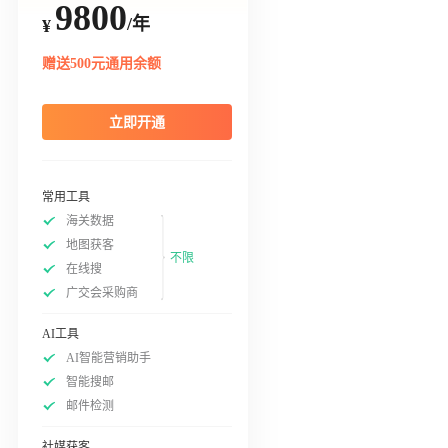
9800
/年
¥
赠送500元通用余额
立即开通
常用工具
海关数据
地图获客
不限
在线搜
广交会采购商
AI工具
AI智能营销助手
智能搜邮
邮件检测
社媒获客