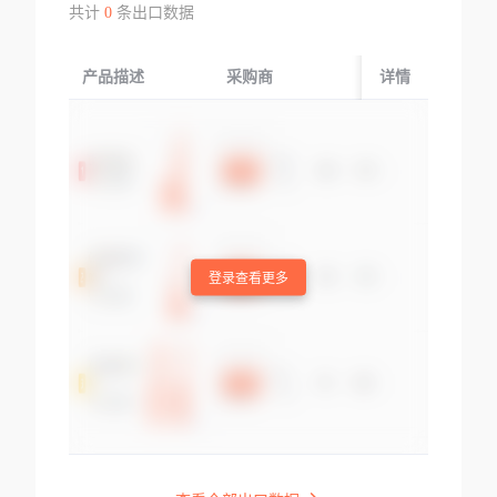
共计
0
条出口数据
产品描述
采购商
起运国/地区
详情
登录查看更多