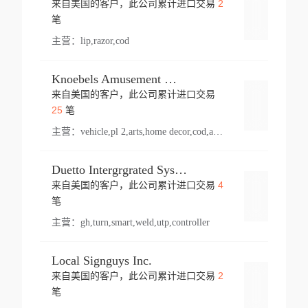
2
来自美国的客户，此公司累计进口交易
登录
笔
主营：
lip,razor,cod
Knoebels Amusement Resort
来自美国的客户，此公司累计进口交易
登录
25
笔
主营：
vehicle,pl 2,arts,home decor,cod,amusement ride,sea
Duetto Intergrgrated Systems Inc.
4
来自美国的客户，此公司累计进口交易
登录
笔
主营：
gh,turn,smart,weld,utp,controller
Local Signguys Inc.
2
来自美国的客户，此公司累计进口交易
登录
笔