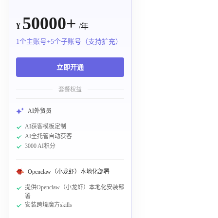
50000+
¥
/年
1个主账号+5个子账号（支持扩充）
立即开通
套餐权益
AI外贸员
AI获客模板定制
AI全托管自动获客
3000 AI积分
Openclaw（小龙虾）本地化部署
提供Openclaw（小龙虾）本地化安装部
署
安装跨境魔方skills