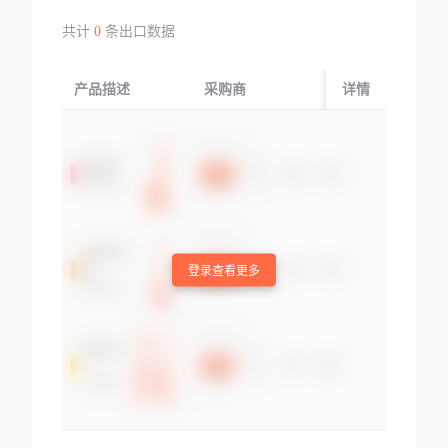
共计
0
条出口数据
产品描述
采购商
起运国/地区
详情
登录查看更多