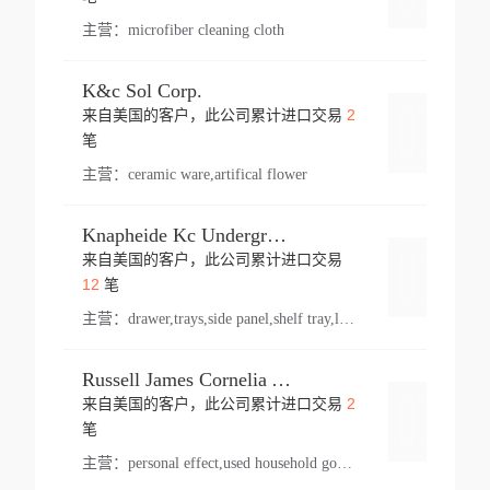
主营：
microfiber cleaning cloth
K&c Sol Corp.
2
来自美国的客户，此公司累计进口交易
登录
笔
主营：
ceramic ware,artifical flower
Knapheide Kc Underground
来自美国的客户，此公司累计进口交易
登录
12
笔
主营：
drawer,trays,side panel,shelf tray,lock drawer,panel,for vehicle,telescopic slide,drawer shelf,equipment,shelf,automotive part
Russell James Cornelia Arlington Va
2
来自美国的客户，此公司累计进口交易
登录
笔
主营：
personal effect,used household goods