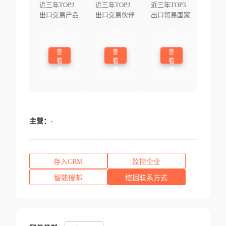
近三年TOP3
近三年TOP3
近三年TOP3
出口交易产品
出口交易伙伴
出口贸易国家
登
登
登
录
录
录
查
查
查
看
看
看
更
更
更
多
多
多
主营：
-
存入CRM
监控企业
智能搜邮
挖掘联系方式