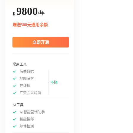
9800
/年
¥
赠送500元通用余额
立即开通
常用工具
海关数据
地图获客
不限
在线搜
广交会采购商
AI工具
AI智能营销助手
智能搜邮
邮件检测