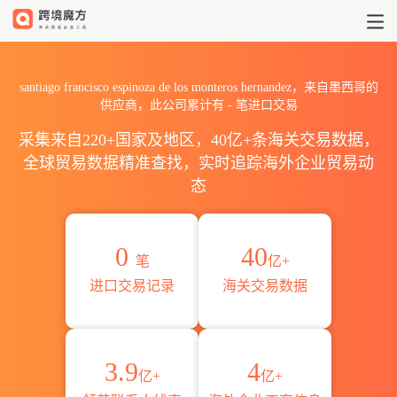
2026santiago francisco es
santiago francisco espinoza de los monteros hernandez，来自墨西哥的
供应商，此公司累计有
-
笔进口交易
采集来自220+国家及地区，40亿+条海关交易数据，
全球贸易数据精准查找，实时追踪海外企业贸易动
态
0
40
笔
亿+
进口交易记录
海关交易数据
3.9
4
亿+
亿+