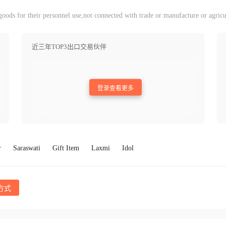
ods for their personnel use,not connected with trade or manufacture or agricu
近三年TOP3出口交易伙伴
登录查看更多
r
Saraswati
Gift Item
Laxmi
Idol
方式