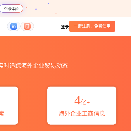
立即体验
一键注册，免费使用
登录
HS编码港口_跨境魔方
，实时追踪海外企业贸易动态
4
亿+
索
海外企业工商信息