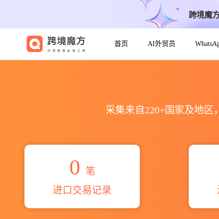
跨境魔
首页
AI外贸员
Whats
2026sanjib kumar sur海
采集来自220+国家及地
0
笔
进口交易记录