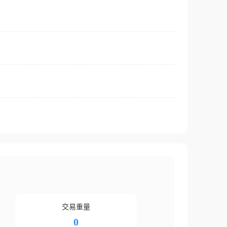
交易重量
0