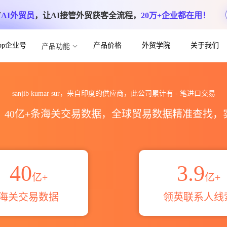
方
AI外贸员
，让AI接管外贸获客全流程，
20万+企业都在用！
App企业号
产品价格
外贸学院
关于我们
产品功能
关进出口数据统计_贸易概览_贸易区域伙伴_
sanjib kumar sur，来自印度的供应商，此公司累计有
-
笔进口交易
区，40亿+条海关交易数据，全球贸易数据精准查找
40
3.9
亿+
亿+
海关交易数据
领英联系人线