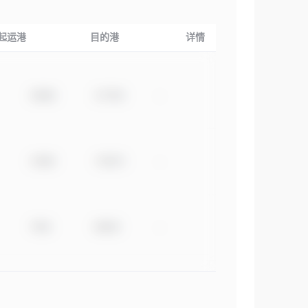
起运港
目的港
详情