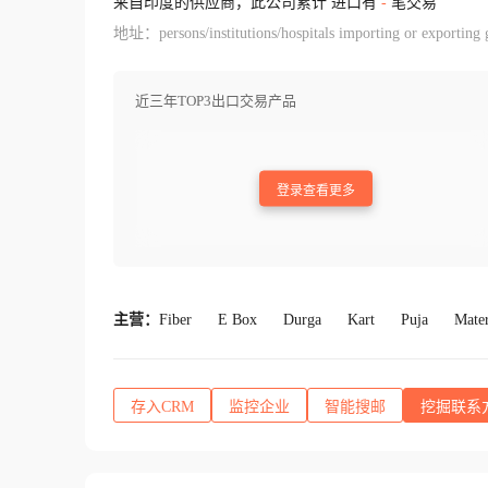
来自印度的供应商，此公司累计 进口有
-
笔交易
地址：persons/institutions/hospitals importing or exporting go
近三年TOP3出口交易产品
登录查看更多
主营：
Fiber
E Box
Durga
Kart
Puja
Mate
存入CRM
监控企业
智能搜邮
挖掘联系