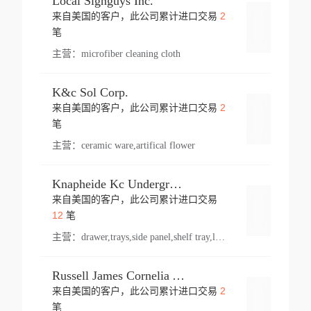
Local Signguys Inc.
2
来自美国的客户，此公司累计进口交易
登录
笔
主营：
microfiber cleaning cloth
K&c Sol Corp.
2
来自美国的客户，此公司累计进口交易
登录
笔
主营：
ceramic ware,artifical flower
Knapheide Kc Underground
来自美国的客户，此公司累计进口交易
登录
12
笔
主营：
drawer,trays,side panel,shelf tray,lock drawer,panel,for vehicle,telescopic slide,drawer shelf,equipment,shelf,automotive part
Russell James Cornelia Arlington Va
2
来自美国的客户，此公司累计进口交易
登录
笔