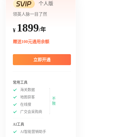
个人版
领英人脉一目了然
1899
/年
¥
赠送100元通用余额
立即开通
常用工具
海关数据
地图获客
不
限
在线搜
广交会采购商
AI工具
AI智能营销助手