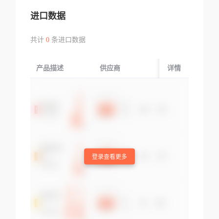
进口数据
共计
0
条进口数据
产品描述
供应商
起运国/地区
详情
登录查看更多