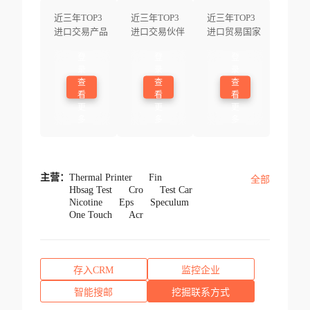
近三年TOP3
近三年TOP3
近三年TOP3
进口交易产品
进口交易伙伴
进口贸易国家
登
登
登
录
录
录
查
查
查
看
看
看
更
更
更
多
多
多
主营：
Thermal Printer
Fin
全部
Hbsag Test
Cro
Test Car
Nicotine
Eps
Speculum
One Touch
Acr
存入CRM
监控企业
智能搜邮
挖掘联系方式