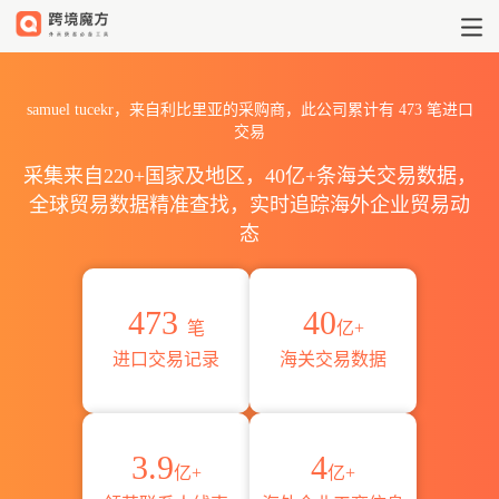
2026samuel tucekr海关进
samuel tucekr，来自利比里亚的采购商，此公司累计有
473
笔进口
交易
采集来自220+国家及地区，40亿+条海关交易数据，
全球贸易数据精准查找，实时追踪海外企业贸易动
态
473
40
笔
亿+
进口交易记录
海关交易数据
3.9
4
亿+
亿+