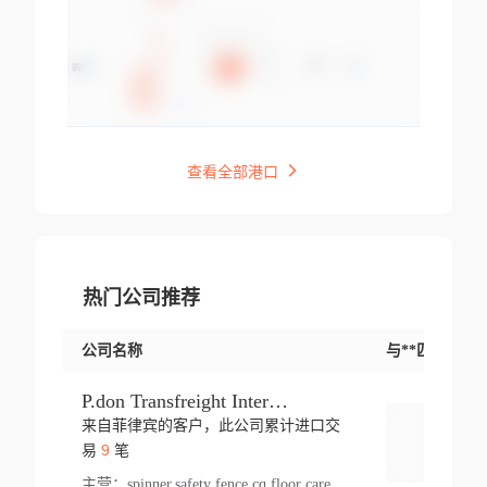
查看全部港口
热门公司推荐
公司名称
与**匹配交易
P.don Transfreight International
来自菲律宾的客户，此公司累计进口交
登录
9
易
笔
主营：
spinner,safety fence,cq,floor care machine,cargo,welded steel,web,essential,ratchet tie down,contact email,creatine monohydrate,x 50,bag,paper cups lid,erti,500 c,plush toy,steel wire,webbing,otr tyre,s8,food packaging,edmonton,quad,pc,floor cleaner,carton paper cup,wood pack,auto par,bar chair,oven,fitness products,leisure chair,canada,bicycle,rovin,pickup truck,rat,cover,carton,plastic lid,battery,ride on car,oil gas well,hat,pet cage,n tr,ionic,shoes tel,acrylic bathtub,microvit,fans,lumen,wheels,gin,tdr,tpo,llysine,hot,bur,bonnell spring,g class,dumbbell,condenser,s5,cleaner vacuum,d fence,board,wood,promi,swir,ail,orchard,mattres,cash,microfiber bathrobe,vacuum cleaner floor,access door,pad,wood packing,carton toy,gas well,cotton,freight prepaid,sga,heat exchange,mat,psn,al em,glc,lifting table,cod,plastic shell,wire po,foam,ladies knitted dress,rim,a1,roller,spare part,t 80,waterproof terminal,barbell set,vehicle,bicycle tire,go game,led light,computer chair,block mesh,stainless steel,ape,steel wire rope,carton paper box,ladies knitted pullover,threonine feed grade,electrical appliance,eyebolt,casing,rubber duck,ball,8 port,pet bottle,box steel,scaffolding parts,packing material,na e,polyester knit,blouse,d jack,vacuum flask,lip,aite,fruit plate,steel frame,sealing,mesh,s14,textile,office chair,pendant light,jet,bar stool,furniture,aluminium,wallet,carton pot,tool box,brand new tire,brightway,tria,strea,prop,fishing products,car bumper,butter,fog lamp cover,yofc,tableware,plastic,plastic bottle spray,fireplace,natural stone products,t sp,pullover,aluminium pan,massage product,spotlight,finned tube bundle,table,wood stick,high pressure cleaner,auto part,welded wire mesh,chinese medicine,mater,tsc,sea,cable,glove,supplies,kelvin,sacom,hot dipped galvanized steel pipe,ring wire,pright,rush,ion,paper bag,ring,cup sleeve,oil,gmh,car step,cabinet,leisure table,ladies knit top,sol,electric bicycle,pera,feed grade,air purifier,stanc,storage box,no wooden,pdo,iu,aluminium sheet,k2,p1,s 50,dj,vacuum cleaner,nylon bag,insulat,power,cleaner,hpa,molded,control arm,import,octg,s 99,tablecloth,screw,flail mower,dining chair,l ap,butyl inner tube,ppo,20 sp,wire lock accessories,mattress fabric,kitchen,s7,frame,steel,carton plastic,ipm,electrical cabinet,wear strip,racks,brand tire,tin,packaging material,ys,anji,ceramics product,metal furniture,sebacic acid,umber,flap,ladies knitted,bun pan,chemical substance,lusin,country of origin,edt,unica,stainless steel wire,weld,dire,ai r,poncho,toy car,chemical,t code,s corporation,oem,chinese herb,fly,hydrochloride,ppe,grille,lifting,socks,lighting,ale,unit,hood,stud,aircool,s glass fiber,brass valve valve,tssu,cotton bag,aka,gh,slusher,sporting good,bar stools,n steel,nonwoven bag,essar,ladies knitted skirt,light mouse,drilling,spin bike,sling,insulation tubing,string wound filter cartridge,door frame,u post,optical fibre cable,glass,md,kumho,synthetic grass,shoes,cific,mobil,carton box,fence panel,new tire,chi