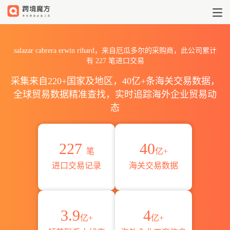
2026salazar cabrera erw
salazar cabrera erwin rihard，来自厄瓜多尔的采购商，此公司累计
有
227
笔进口交易
采集来自220+国家及地区，40亿+条海关交易数据，
全球贸易数据精准查找，实时追踪海外企业贸易动
态
227
40
笔
亿+
进口交易记录
海关交易数据
3.9
4
亿+
亿+