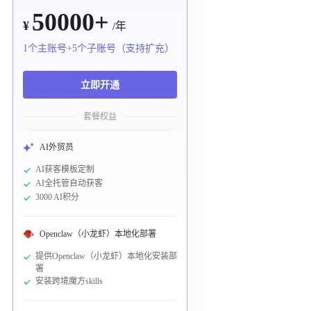
50000+
¥
/年
1个主账号+5个子账号（支持扩充）
立即开通
套餐权益
AI外贸员
AI获客模板定制
AI全托管自动获客
3000 AI积分
Openclaw（小龙虾）本地化部署
提供Openclaw（小龙虾）本地化安装部
署
安装跨境魔方skills