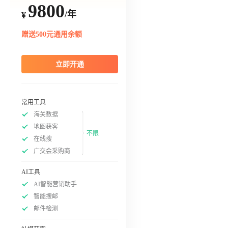
9800
/年
¥
赠送500元通用余额
立即开通
常用工具
海关数据
地图获客
不限
在线搜
广交会采购商
AI工具
AI智能营销助手
智能搜邮
邮件检测