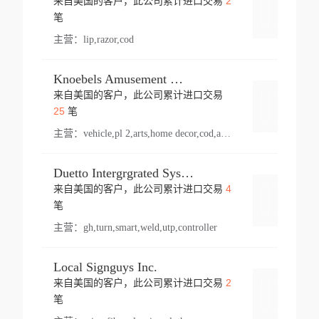
2
来自美国的客户，此公司累计进口交易
登录
笔
主营：
lip,razor,cod
Knoebels Amusement Resort
来自美国的客户，此公司累计进口交易
登录
25
笔
主营：
vehicle,pl 2,arts,home decor,cod,amusement ride,sea
Duetto Intergrgrated Systems Inc.
4
来自美国的客户，此公司累计进口交易
登录
笔
主营：
gh,turn,smart,weld,utp,controller
Local Signguys Inc.
2
来自美国的客户，此公司累计进口交易
登录
笔