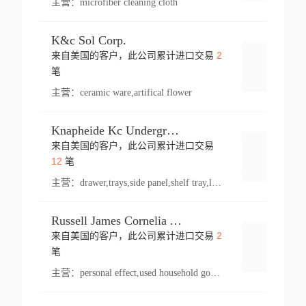
主营：
microfiber cleaning cloth
K&c Sol Corp.
2
来自美国的客户，此公司累计进口交易
登录
笔
主营：
ceramic ware,artifical flower
Knapheide Kc Underground
来自美国的客户，此公司累计进口交易
登录
12
笔
主营：
drawer,trays,side panel,shelf tray,lock drawer,panel,for vehicle,telescopic slide,drawer shelf,equipment,shelf,automotive part
Russell James Cornelia Arlington Va
2
来自美国的客户，此公司累计进口交易
登录
笔
主营：
personal effect,used household goods