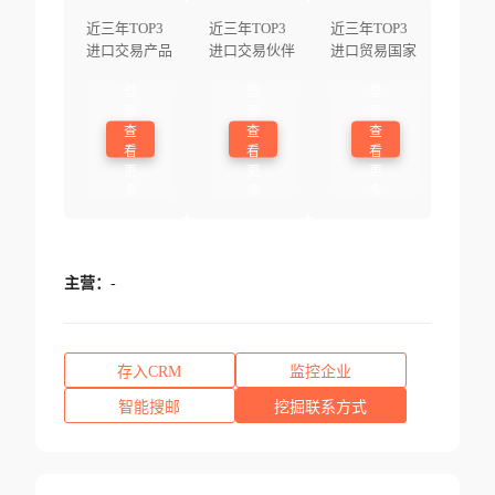
近三年TOP3
近三年TOP3
近三年TOP3
进口交易产品
进口交易伙伴
进口贸易国家
登
登
登
录
录
录
查
查
查
看
看
看
更
更
更
多
多
多
主营：
-
存入CRM
监控企业
智能搜邮
挖掘联系方式