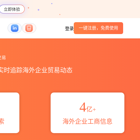
立即体验
一键注册，免费使用
登录
概览_贸易区域伙伴_HS编码港口_跨境魔方
交易
，实时追踪海外企业贸易动态
4
亿+
索
海外企业工商信息