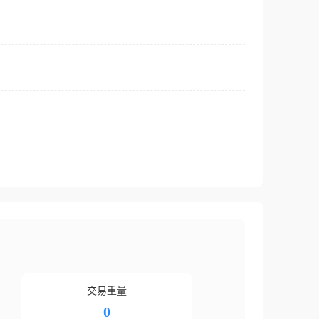
交易重量
0