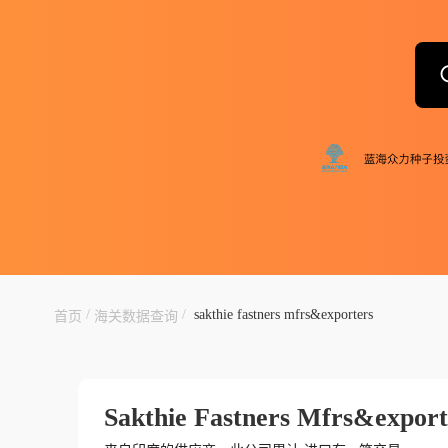
/
/
sakthie fastners mfrs&exporters
首页
海关数据查询
Sakthie Fastners Mfrs&export