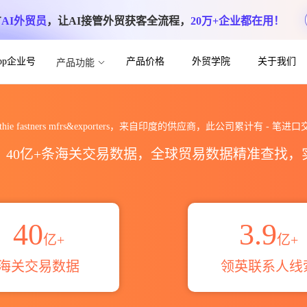
方
AI外贸员
，让AI接管外贸获客全流程，
20万+企业都在用！
App企业号
产品价格
外贸学院
关于我们
产品功能
rs&exporters海关进出口数据统计_贸易
kthie fastners mfrs&exporters，来自印度的供应商，此公司累计有
-
笔进口
区，40亿+条海关交易数据，全球贸易数据精准查找
40
3.9
亿+
亿+
海关交易数据
领英联系人线