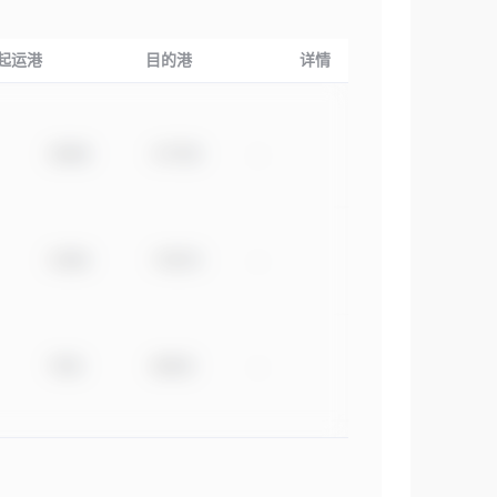
起运港
目的港
详情