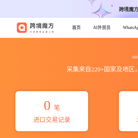
跨境魔
首页
AI外贸员
Whats
2026sakthie fastners mf
sa
采集来自220+国家及地
0
笔
进口交易记录